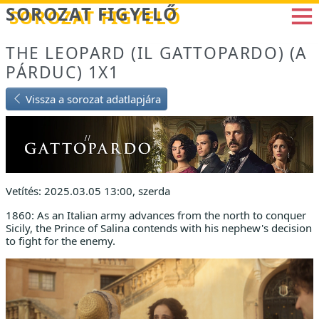
Betöltés...
SOROZAT FIGYELŐ
THE LEOPARD (IL GATTOPARDO) (A
PÁRDUC) 1X1
Vissza a sorozat adatlapjára
Vetítés: 2025.03.05 13:00, szerda
1860: As an Italian army advances from the north to conquer
Sicily, the Prince of Salina contends with his nephew's decision
to fight for the enemy.