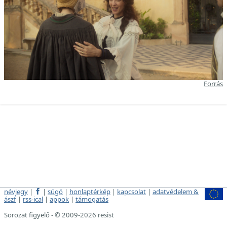
Forrás
névjegy
|
|
súgó
|
honlaptérkép
|
kapcsolat
|
adatvédelem &
ászf
|
rss-ical
|
appok
|
támogatás
Sorozat figyelő - © 2009-2026 resist