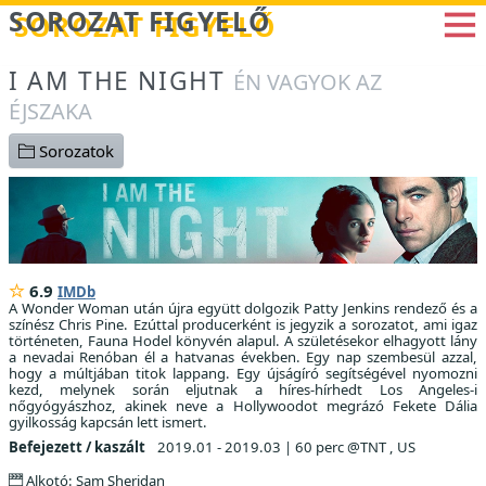
Betöltés...
SOROZAT FIGYELŐ
I AM THE NIGHT
ÉN VAGYOK AZ
ÉJSZAKA
Sorozatok
6.9
IMDb
A Wonder Woman után újra együtt dolgozik Patty Jenkins rendező és a
színész Chris Pine. Ezúttal producerként is jegyzik a sorozatot, ami igaz
történeten, Fauna Hodel könyvén alapul. A születésekor elhagyott lány
a nevadai Renóban él a hatvanas években. Egy nap szembesül azzal,
hogy a múltjában titok lappang. Egy újságíró segítségével nyomozni
kezd, melynek során eljutnak a híres-hírhedt Los Angeles-i
nőgyógyászhoz, akinek neve a Hollywoodot megrázó Fekete Dália
gyilkosság kapcsán lett ismert.
Befejezett / kaszált
2019.01 - 2019.03
|
60 perc @TNT , US
Alkotó: Sam Sheridan