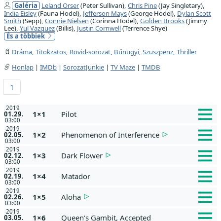
Galéria
Leland Orser
(Peter Sullivan),
Chris Pine
(Jay Singletary),
India Eisley
(Fauna Hodel),
Jefferson Mays
(George Hodel),
Dylan Scott
Smith
(Sepp),
Connie Nielsen
(Corinna Hodel),
Golden Brooks
(Jimmy
Lee),
Yul Vazquez
(Billis),
Justin Cornwell
(Terrence Shye)
És a többiek
Dráma
,
Titokzatos
,
Rövid-sorozat
,
Bűnügyi
,
Szuszpenz
,
Thriller
Honlap
|
IMDb
|
SorozatJunkie
|
TV Maze
|
TMDB
1
2019
1×1
Pilot
01.29.
03:00
2019
1×2
Phenomenon of Interference
02.05.
03:00
2019
1×3
Dark Flower
02.12.
03:00
2019
1×4
Matador
02.19.
03:00
2019
1×5
Aloha
02.26.
03:00
2019
1×6
Queen's Gambit, Accepted
03.05.