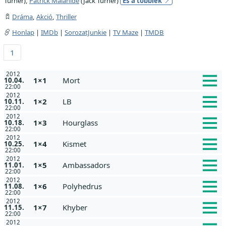
Turner),
Patrick Malahide
(Jack Turner)
És a többiek
Dráma
,
Akció
,
Thriller
Honlap
|
IMDb
|
SorozatJunkie
|
TV Maze
|
TMDB
1
2012
1×1
Mort
10.04.
22:00
2012
1×2
LB
10.11.
22:00
2012
1×3
Hourglass
10.18.
22:00
2012
1×4
Kismet
10.25.
22:00
2012
1×5
Ambassadors
11.01.
22:00
2012
1×6
Polyhedrus
11.08.
22:00
2012
1×7
Khyber
11.15.
22:00
2012