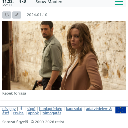
1×8
Snow Maiden
11.22.
22:00
2024.01.10
Képek forrása
névjegy
|
|
súgó
|
honlaptérkép
|
kapcsolat
|
adatvédelem &
ászf
|
rss-ical
|
appok
|
támogatás
Sorozat figyelő - © 2009-2026 resist