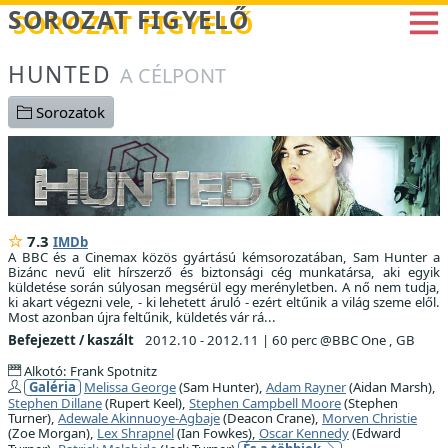
Betöltés...
SOROZAT FIGYELŐ
HUNTED
A CÉLPONT
Sorozatok
7.3
IMDb
A BBC és a Cinemax közös gyártású kémsorozatában, Sam Hunter a
Bizánc nevű elit hírszerző és biztonsági cég munkatársa, aki egyik
küldetése során súlyosan megsérül egy merényletben. A nő nem tudja,
ki akart végezni vele, - ki lehetett áruló - ezért eltűnik a világ szeme elől.
Most azonban újra feltűnik, küldetés vár rá...
Befejezett / kaszált
2012.10 - 2012.11
|
60 perc @BBC One , GB
Alkotó: Frank Spotnitz
Galéria
Melissa George
(Sam Hunter),
Adam Rayner
(Aidan Marsh),
Stephen Dillane
(Rupert Keel),
Stephen Campbell Moore
(Stephen
Turner),
Adewale Akinnuoye-Agbaje
(Deacon Crane),
Morven Christie
(Zoe Morgan),
Lex Shrapnel
(Ian Fowkes),
Oscar Kennedy
(Edward