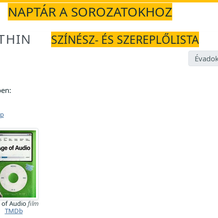
NAPTÁR A SOROZATOKHOZ
THIN
SZÍNÉSZ- ÉS SZEREPLŐLISTA
Évadok
en:
ap
 of Audio
film
TMDb