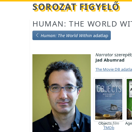
Betöltés...
SOROZAT FIGYELŐ
HUMAN: THE WORLD WI
Human: The World Within
adatlap
Narrator
szerepéb
Jad Abumrad
The Movie DB adatl
Objects
film
Age
TMDb