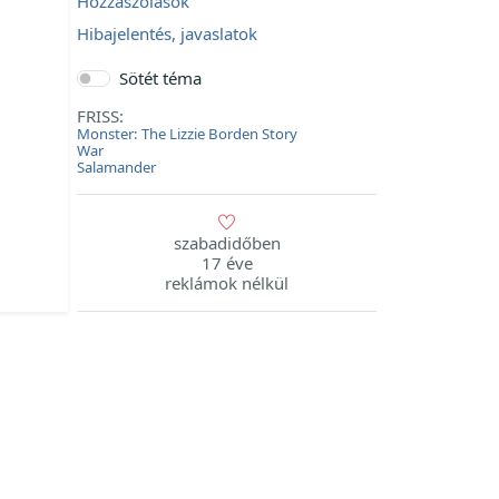
Hozzászólások
Hibajelentés, javaslatok
Sötét téma
FRISS:
Monster: The Lizzie Borden Story
War
Salamander
szabadidőben
17 éve
reklámok nélkül