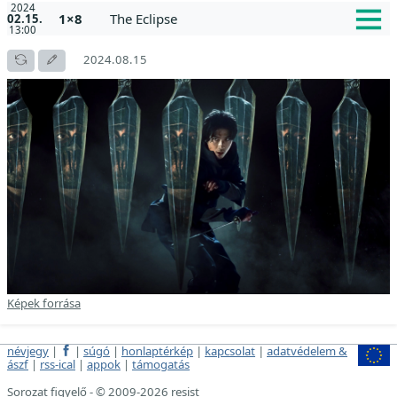
2024
1×8
The Eclipse
02.15.
13:00
2024.08.15
Képek forrása
névjegy
|
|
súgó
|
honlaptérkép
|
kapcsolat
|
adatvédelem &
ászf
|
rss-ical
|
appok
|
támogatás
Sorozat figyelő - © 2009-2026 resist