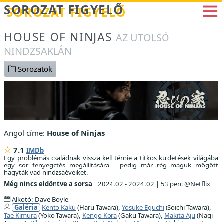
Betöltés...
SOROZAT FIGYELŐ
HOUSE OF NINJAS
AZ UTOLSÓ
NINDZSAKLÁN
Sorozatok
Angol címe:
House of Ninjas
7.1
IMDb
Egy problémás családnak vissza kell térnie a titkos küldetések világába
egy sor fenyegetés megállítására – pedig már rég maguk mögött
hagyták vad nindzsaéveiket.
Még nincs eldöntve a sorsa
2024.02 - 2024.02
|
53 perc @Netflix
Alkotó: Dave Boyle
Galéria
Kento Kaku
(Haru Tawara),
Yosuke Eguchi
(Soichi Tawara),
Tae Kimura
(Yoko Tawara),
Kengo Kora
(Gaku Tawara),
Makita Aju
(Nagi