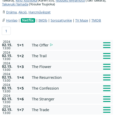
Tawara),
Riho Yoshioka
(Karen Ito),
Nobuko Miyamoto
(Taki Tawara),
Takayuki Yamada
(Yosuke Tsujioka)
Dráma
,
Akció
,
Harcművészet
Honlap
|
Netflix
|
IMDb
|
SorozatJunkie
|
TV Maze
|
TMDB
1
2024
1×1
The Offer
02.15.
13:00
2024
1×2
The Trail
02.15.
13:00
2024
1×3
The Flower
02.15.
13:00
2024
1×4
The Resurrection
02.15.
13:00
2024
1×5
The Confession
02.15.
13:00
2024
1×6
The Stranger
02.15.
13:00
2024
1×7
The Trade
02.15.
13:00