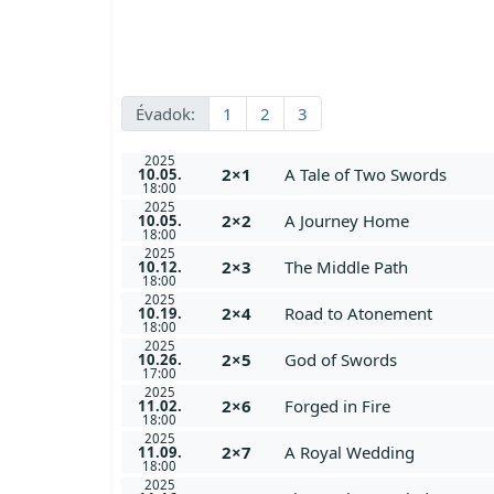
Évadok:
1
2
3
2025
2×1
A Tale of Two Swords
10.05.
18:00
2025
2×2
A Journey Home
10.05.
18:00
2025
2×3
The Middle Path
10.12.
18:00
2025
2×4
Road to Atonement
10.19.
18:00
2025
2×5
God of Swords
10.26.
17:00
2025
2×6
Forged in Fire
11.02.
18:00
2025
2×7
A Royal Wedding
11.09.
18:00
2025