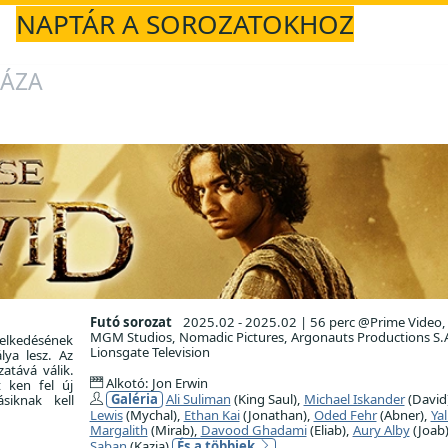
NAPTÁR A SOROZATOKHOZ
HÁZA
Futó sorozat
2025.02 - 2025.02
|
56 perc @Prime Video
MGM Studios, Nomadic Pictures, Argonauts Productions S.A
melkedésének
Lionsgate Television
lya lesz. Az
atává válik.
Alkotó: Jon Erwin
t ken fel új
Galéria
Ali Suliman
(King Saul),
Michael Iskander
(David
siknak kell
Lewis
(Mychal),
Ethan Kai
(Jonathan),
Oded Fehr
(Abner),
Yal
Margalith
(Mirab),
Davood Ghadami
(Eliab),
Aury Alby
(Joab
Saban
(Kazia)
És a többiek