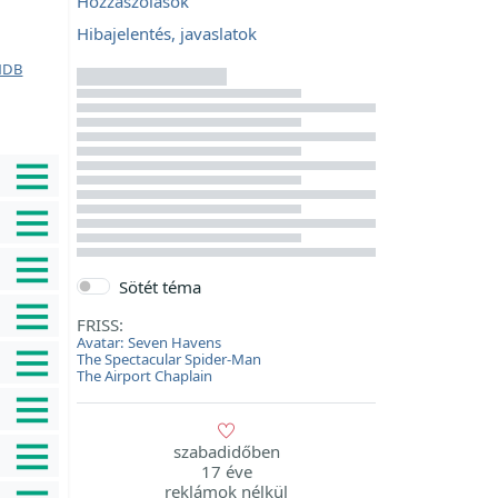
Hozzászólások
Hibajelentés, javaslatok
MDB
Sötét téma
FRISS:
Avatar: Seven Havens
The Spectacular Spider-Man
The Airport Chaplain
szabadidőben
17 éve
reklámok nélkül