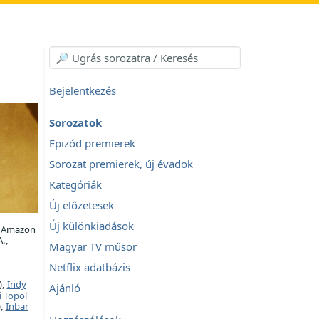
Bejelentkezés
Sorozatok
Epizód premierek
Sorozat premierek, új évadok
Kategóriák
Új előzetesek
Új különkiadások
, Amazon
.,
Magyar TV műsor
Netflix adatbázis
),
Indy
Ajánló
i Topol
),
Inbar