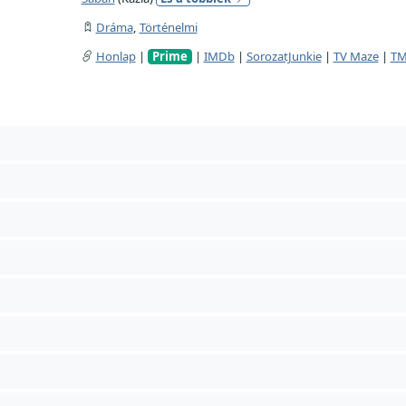
Dráma
,
Történelmi
Honlap
|
Prime
|
IMDb
|
SorozatJunkie
|
TV Maze
|
T