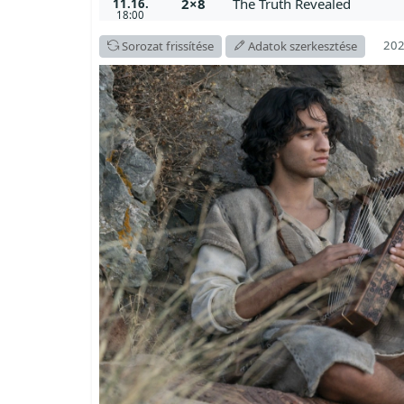
2×8
The Truth Revealed
11.16.
18:00
202
Sorozat frissítése
Adatok szerkesztése