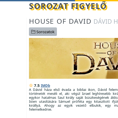
Betöltés...
SOROZAT FIGYELŐ
HOUSE OF DAVID
DÁVID 
Sorozatok
7.5
IMDb
A Dávid háza első évada a bibliai ikon, Dávid fele
történetét meséli el, aki végül Izrael leghíresebb kirá
egykor hatalmas Saul király saját büszkeségének áldoz
Isten utasítására Sámuel próféta egy kitaszított ifjú
királlyá. Ahogy az egyik vezető elbukik, egy má
felemelkednie.