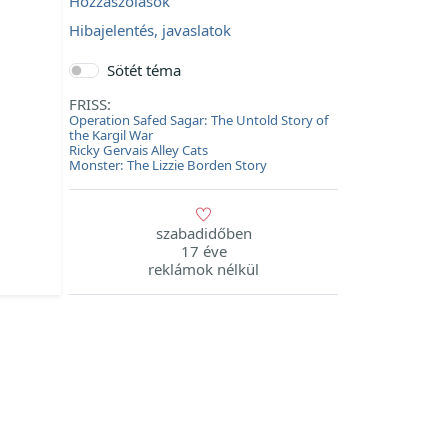
Hozzászólások
Hibajelentés, javaslatok
Sötét téma
FRISS:
Operation Safed Sagar: The Untold Story of
the Kargil War
Ricky Gervais Alley Cats
Monster: The Lizzie Borden Story
szabadidőben
17 éve
reklámok nélkül