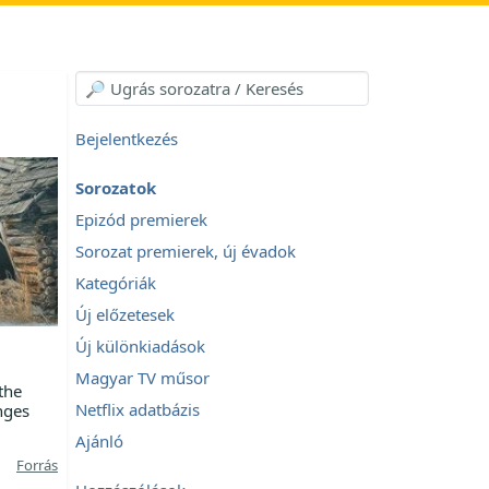
Bejelentkezés
Sorozatok
Epizód premierek
Sorozat premierek, új évadok
Kategóriák
Új előzetesek
Új különkiadások
Magyar TV műsor
the
Netflix adatbázis
nges
Ajánló
Forrás