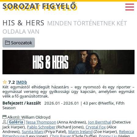
Betöltés...
SOROZAT FIGYELŐ
HIS & HERS
MINDEN TÖRTÉNETNEK KÉT
OLDALA VAN
Sorozatok
7.2
IMDb
Két egymástól elhidegült házastárs – egy nyomozó és egy riporter –
egymással verseng egy gyilkossági ügy kapcsán, amelyben egymást
vélik a fő gyanúsítottnak.
Befejezett / kaszált
2026.01 - 2026.01
|
43 perc @Netflix, Fifth
Season
Alkotó: William Oldroyd
Galéria
Tessa Thompson
(Anna Andrews),
Jon Bernthal
(Detective
Jack Harper),
Pablo Schreiber
(Richard Jones),
Crystal Fox
(Alice
Andrews),
Sunita Mani
(Priya Patel),
Marin Ireland
(Zoe Harper),
Rebecca
Rittenhouse
(Lexy Jones),
Chris Bauer
(Clyde Duffie),
Poppy Liu
(Helen