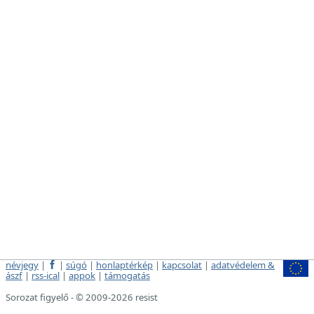
névjegy
|
|
súgó
|
honlaptérkép
|
kapcsolat
|
adatvédelem &
ászf
|
rss-ical
|
appok
|
támogatás
Sorozat figyelő - © 2009-2026 resist