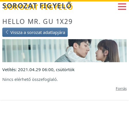
Betöltés...
SOROZAT FIGYELŐ
HELLO MR. GU 1X29
Vissza a sorozat adatlapjára
Vetítés: 2021.04.29 06:00, csütörtök
Nincs elérhető összefoglaló.
Forrás