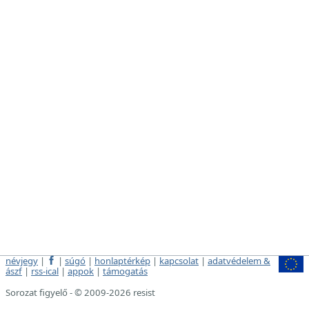
névjegy
|
|
súgó
|
honlaptérkép
|
kapcsolat
|
adatvédelem &
ászf
|
rss-ical
|
appok
|
támogatás
Sorozat figyelő - © 2009-2026 resist