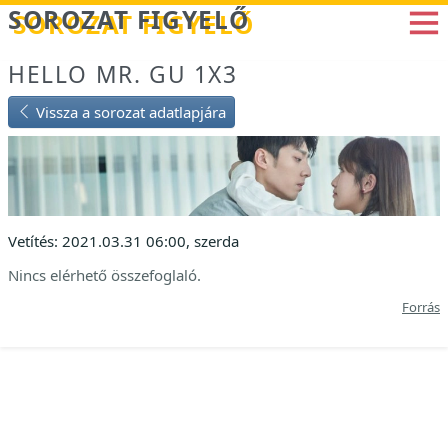
Betöltés...
SOROZAT FIGYELŐ
HELLO MR. GU 1X3
Vissza a sorozat adatlapjára
Vetítés: 2021.03.31 06:00, szerda
Nincs elérhető összefoglaló.
Forrás