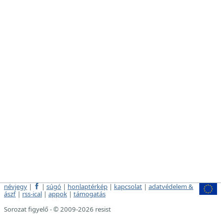
névjegy
|
|
súgó
|
honlaptérkép
|
kapcsolat
|
adatvédelem &
ászf
|
rss-ical
|
appok
|
támogatás
Sorozat figyelő - © 2009-2026 resist