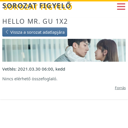
Betöltés...
SOROZAT FIGYELŐ
HELLO MR. GU 1X2
Vissza a sorozat adatlapjára
Vetítés: 2021.03.30 06:00, kedd
Nincs elérhető összefoglaló.
Forrás