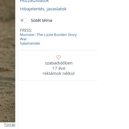
Hozzászólások
Hibajelentés, javaslatok
Sötét téma
FRISS:
Monster: The Lizzie Borden Story
War
Salamander
szabadidőben
17 éve
reklámok nélkül
Forrás