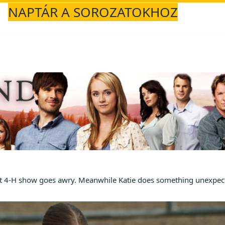
NAPTÁR A SOROZATOKHOZ
rst 4-H show goes awry. Meanwhile Katie does something unexpec