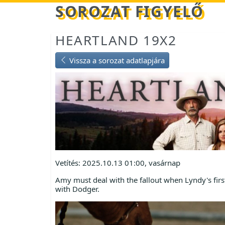
Betöltés...
SOROZAT FIGYELŐ
HEARTLAND 19X2
Vissza a sorozat adatlapjára
Vetítés: 2025.10.13 01:00, vasárnap
Amy must deal with the fallout when Lyndy's fi
with Dodger.