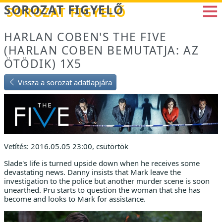
Betöltés...
SOROZAT FIGYELŐ
HARLAN COBEN'S THE FIVE
(HARLAN COBEN BEMUTATJA: AZ
ÖTÖDIK) 1X5
Vissza a sorozat adatlapjára
Vetítés: 2016.05.05 23:00, csütörtök
Slade's life is turned upside down when he receives some
devastating news. Danny insists that Mark leave the
investigation to the police but another murder scene is soon
unearthed. Pru starts to question the woman that she has
become and looks to Mark for assistance.