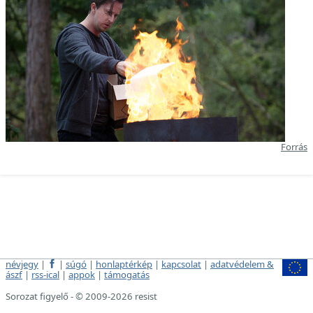
Forrás
névjegy
|
|
súgó
|
honlaptérkép
|
kapcsolat
|
adatvédelem &
ászf
|
rss-ical
|
appok
|
támogatás
Sorozat figyelő - © 2009-2026 resist