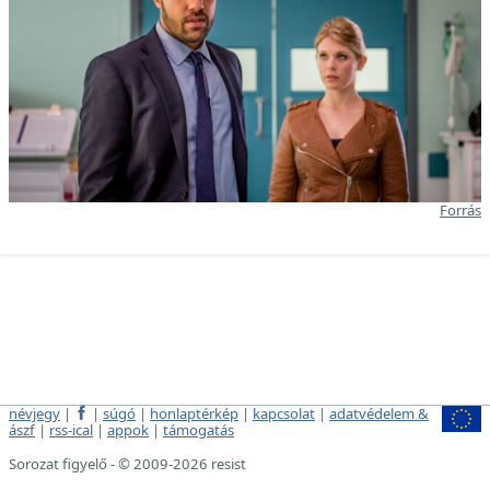
Forrás
névjegy
|
|
súgó
|
honlaptérkép
|
kapcsolat
|
adatvédelem &
ászf
|
rss-ical
|
appok
|
támogatás
Sorozat figyelő - © 2009-2026 resist