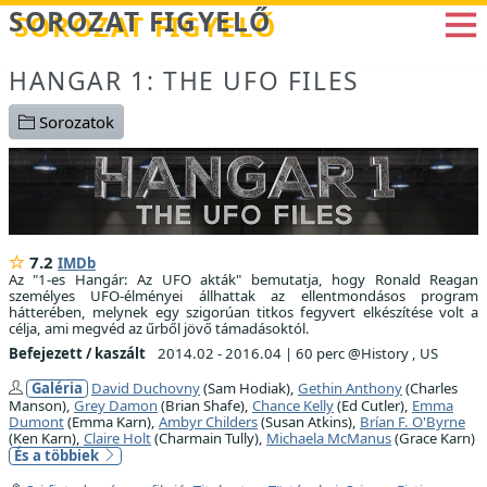
Betöltés...
SOROZAT FIGYELŐ
HANGAR 1: THE UFO FILES
Sorozatok
7.2
IMDb
Az "1-es Hangár: Az UFO akták" bemutatja, hogy Ronald Reagan
személyes UFO-élményei állhattak az ellentmondásos program
hátterében, melynek egy szigorúan titkos fegyvert elkészítése volt a
célja, ami megvéd az űrből jövő támadásoktól.
Befejezett / kaszált
2014.02 - 2016.04
|
60 perc @History , US
Galéria
David Duchovny
(Sam Hodiak),
Gethin Anthony
(Charles
Manson),
Grey Damon
(Brian Shafe),
Chance Kelly
(Ed Cutler),
Emma
Dumont
(Emma Karn),
Ambyr Childers
(Susan Atkins),
Brían F. O'Byrne
(Ken Karn),
Claire Holt
(Charmain Tully),
Michaela McManus
(Grace Karn)
És a többiek