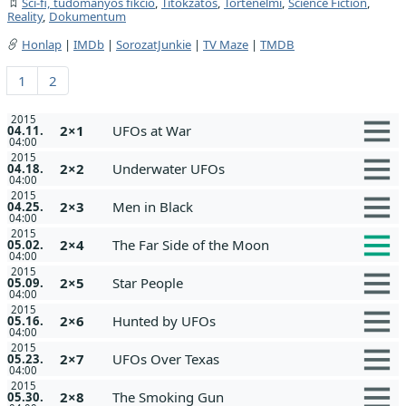
Sci-fi, tudományos fikció
,
Titokzatos
,
Történelmi
,
Science Fiction
,
Reality
,
Dokumentum
Honlap
|
IMDb
|
SorozatJunkie
|
TV Maze
|
TMDB
1
2
2015
2×1
UFOs at War
04.11.
04:00
2015
2×2
Underwater UFOs
04.18.
04:00
2015
2×3
Men in Black
04.25.
04:00
2015
2×4
The Far Side of the Moon
05.02.
04:00
2015
2×5
Star People
05.09.
04:00
2015
2×6
Hunted by UFOs
05.16.
04:00
2015
2×7
UFOs Over Texas
05.23.
04:00
2015
2×8
The Smoking Gun
05.30.