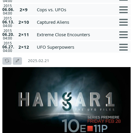
04:00
2015
2×9
Cops vs. UFOs
06.06.
04:00
2015
2×10
Captured Aliens
06.13.
04:00
2015
2×11
Extreme Close Encounters
06.20.
04:00
2015
2×12
UFO Superpowers
06.27.
04:00
2025.02.21