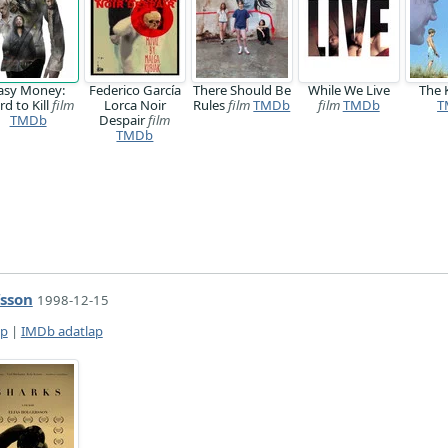
asy Money:
Federico García
There Should Be
While We Live
The 
d to Kill
film
Lorca Noir
Rules
film
TMDb
film
TMDb
T
TMDb
Despair
film
TMDb
sson
1998-12-15
ap
|
IMDb adatlap