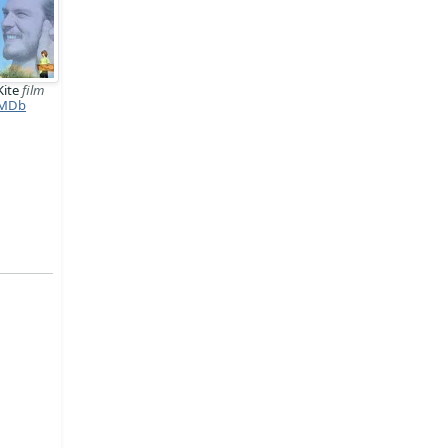
Kite
film
MDb