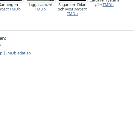
Catcave Hysteria
Sanningen
Ligga
sorozat
Sagan om Dilan
film
TMDb
rozat
TMDb
TMDb
och Moa
sorozat
TMDb
en:
t
ap
|
IMDb adatlap