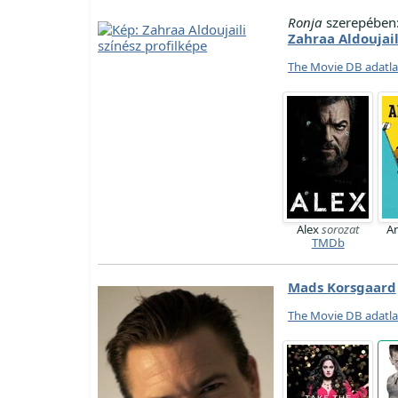
Ronja
szerepében
Zahraa Aldoujail
The Movie DB adatl
Alex
sorozat
A
TMDb
Mads Korsgaard
The Movie DB adatl