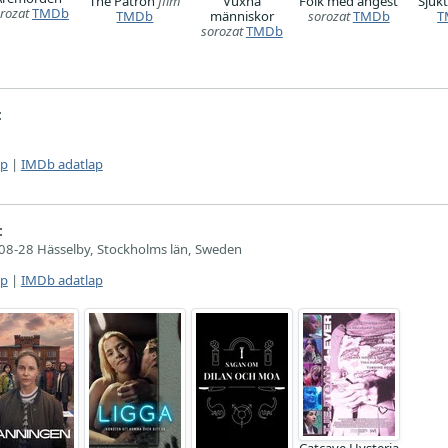
The Patron
film
Vuxna
Folk med ångest
Sjuk
rozat
TMDb
TMDb
människor
sorozat
TMDb
T
sorozat
TMDb
:
ap
|
IMDb adatlap
:
08-28 Hässelby, Stockholms län, Sweden
ap
|
IMDb adatlap