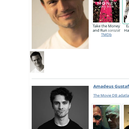
Take the Money
E
and Run
sorozat
Har
TMDb
Amadeus Gustaf
The Movie DB adatl