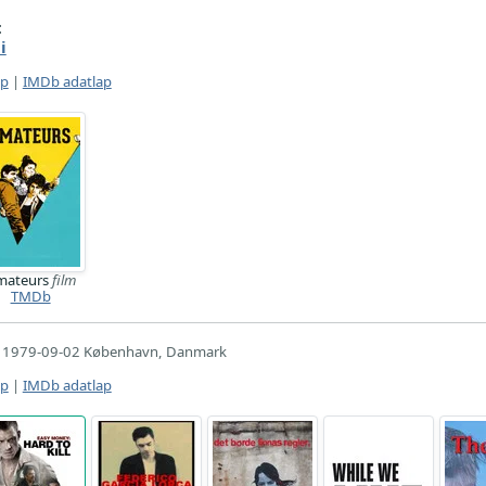
:
i
ap
|
IMDb adatlap
mateurs
film
TMDb
1979-09-02 København, Danmark
ap
|
IMDb adatlap