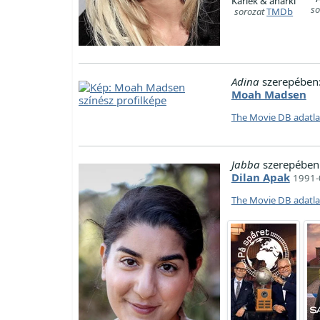
Kärlek & anarki
so
sorozat
TMDb
Adina
szerepében
Moah Madsen
The Movie DB adatl
Jabba
szerepében
Dilan Apak
1991-
The Movie DB adatl