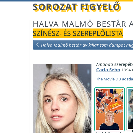
Betöltés...
SOROZAT FIGYELŐ
HALVA MALMÖ BESTÅR 
SZÍNÉSZ- ÉS SZEREPLŐLISTA
Halva Malmö består av killar som dumpat mi
Amanda
szerepéb
Carla Sehn
1994-
The Movie DB adatl