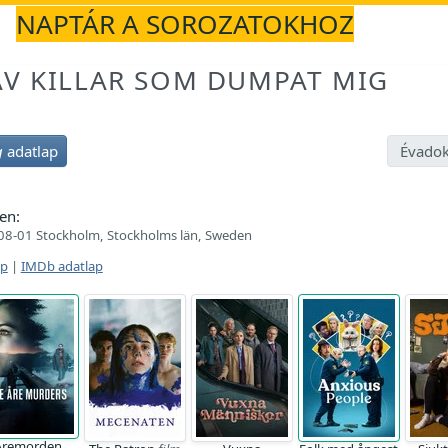
NAPTÁR A SOROZATOKHOZ
AV KILLAR SOM DUMPAT MIG
g
adatlap
Évadok
en:
08-01 Stockholm, Stockholms län, Sweden
ap
|
IMDb adatlap
Åremorden