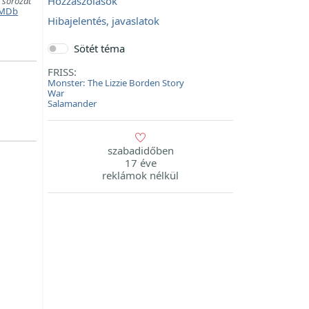
Hozzászólások
t
sorozat
MDb
Hibajelentés, javaslatok
Sötét téma
FRISS:
Monster: The Lizzie Borden Story
War
Salamander
szabadidőben
17 éve
reklámok nélkül