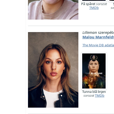
På spåret
sorozat
TMDb
so
Lilleman
szerepéb
Malou Marnfeld
The Movie DB adatl
Tunna blå linjen
sorozat
TMDb