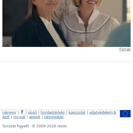
Forrás
névjegy
|
|
súgó
|
honlaptérkép
|
kapcsolat
|
adatvédelem &
ászf
|
rss-ical
|
appok
|
támogatás
Sorozat figyelő - © 2009-2026 resist