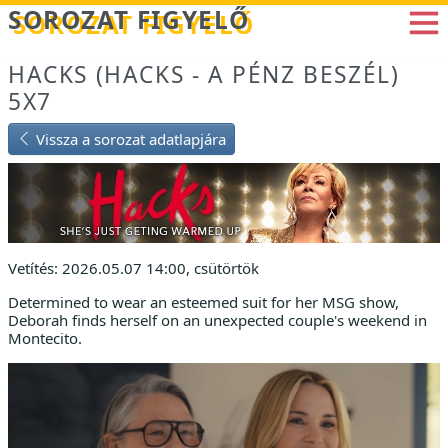
Betöltés...
SOROZAT FIGYELŐ
HACKS (HACKS - A PÉNZ BESZÉL)
5X7
Vissza a sorozat adatlapjára
Vetítés: 2026.05.07 14:00, csütörtök
Determined to wear an esteemed suit for her MSG show,
Deborah finds herself on an unexpected couple's weekend in
Montecito.