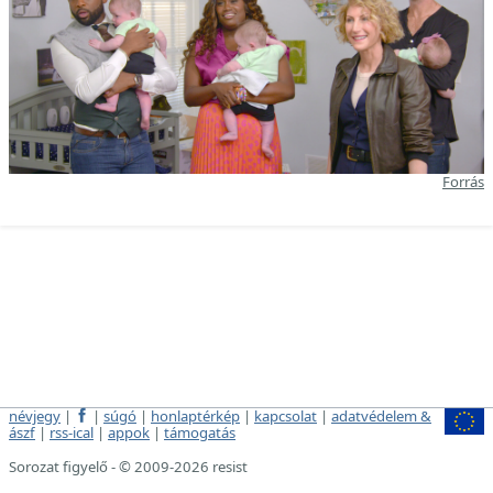
Forrás
névjegy
|
|
súgó
|
honlaptérkép
|
kapcsolat
|
adatvédelem &
ászf
|
rss-ical
|
appok
|
támogatás
Sorozat figyelő - © 2009-2026 resist