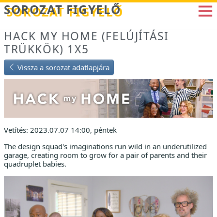
Betöltés...
SOROZAT FIGYELŐ
HACK MY HOME (FELÚJÍTÁSI
TRÜKKÖK) 1X5
Vissza a sorozat adatlapjára
Vetítés: 2023.07.07 14:00, péntek
The design squad's imaginations run wild in an underutilized
garage, creating room to grow for a pair of parents and their
quadruplet babies.