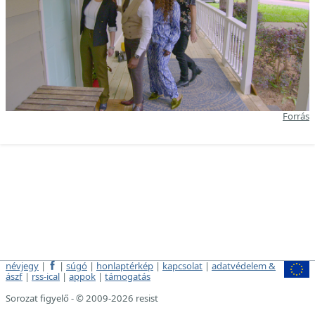
Forrás
névjegy
|
|
súgó
|
honlaptérkép
|
kapcsolat
|
adatvédelem &
ászf
|
rss-ical
|
appok
|
támogatás
Sorozat figyelő - © 2009-2026 resist