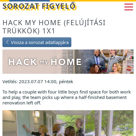
Betöltés...
SOROZAT FIGYELŐ
HACK MY HOME (FELÚJÍTÁSI
TRÜKKÖK) 1X1
Vissza a sorozat adatlapjára
Vetítés: 2023.07.07 14:00, péntek
To help a couple with four little boys find space for both work
and play, the team picks up where a half-finished basement
renovation left off.