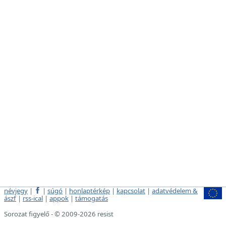
névjegy
|
|
súgó
|
honlaptérkép
|
kapcsolat
|
adatvédelem &
ászf
|
rss-ical
|
appok
|
támogatás
Sorozat figyelő - © 2009-2026 resist