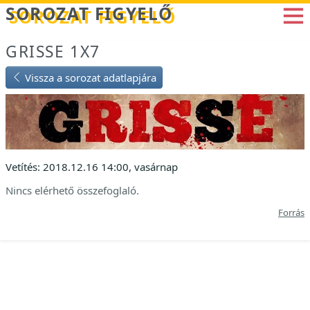
Betöltés...
SOROZAT FIGYELŐ
GRISSE 1X7
Vissza a sorozat adatlapjára
Vetítés: 2018.12.16 14:00, vasárnap
Nincs elérhető összefoglaló.
Forrás