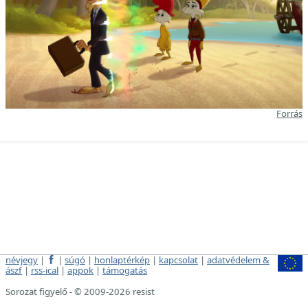
Forrás
névjegy
|
|
súgó
|
honlaptérkép
|
kapcsolat
|
adatvédelem &
ászf
|
rss-ical
|
appok
|
támogatás
Sorozat figyelő - © 2009-2026 resist