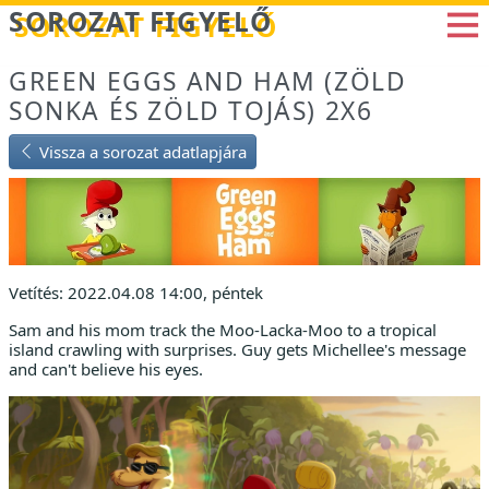
Betöltés...
SOROZAT FIGYELŐ
GREEN EGGS AND HAM (ZÖLD
SONKA ÉS ZÖLD TOJÁS) 2X6
Vissza a sorozat adatlapjára
Vetítés: 2022.04.08 14:00, péntek
Sam and his mom track the Moo-Lacka-Moo to a tropical
island crawling with surprises. Guy gets Michellee's message
and can't believe his eyes.