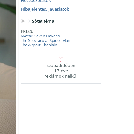
Hozzászólások
Hibajelentés, javaslatok
Sötét téma
FRISS:
Avatar: Seven Havens
The Spectacular Spider-Man
The Airport Chaplain
szabadidőben
17 éve
reklámok nélkül