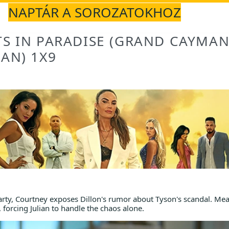
NAPTÁR A SOROZATOKHOZ
S IN PARADISE (GRAND CAYMAN
AN) 1X9
 party, Courtney exposes Dillon's rumor about Tyson's scandal. Me
 forcing Julian to handle the chaos alone.