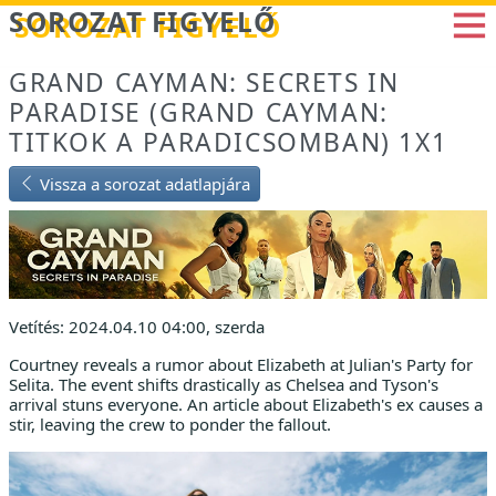
Betöltés...
SOROZAT FIGYELŐ
GRAND CAYMAN: SECRETS IN
PARADISE (GRAND CAYMAN:
TITKOK A PARADICSOMBAN) 1X1
Vissza a sorozat adatlapjára
Vetítés: 2024.04.10 04:00, szerda
Courtney reveals a rumor about Elizabeth at Julian's Party for
Selita. The event shifts drastically as Chelsea and Tyson's
arrival stuns everyone. An article about Elizabeth's ex causes a
stir, leaving the crew to ponder the fallout.