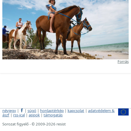
Forrás
névjegy
|
|
súgó
|
honlaptérkép
|
kapcsolat
|
adatvédelem &
ászf
|
rss-ical
|
appok
|
támogatás
Sorozat figyelő - © 2009-2026 resist