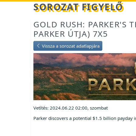
Betöltés...
SOROZAT FIGYELŐ
GOLD RUSH: PARKER'S T
PARKER ÚTJA) 7X5
Vissza a sorozat adatlapjára
Vetítés: 2024.06.22 02:00, szombat
Parker discovers a potential $1.5 billion payday in