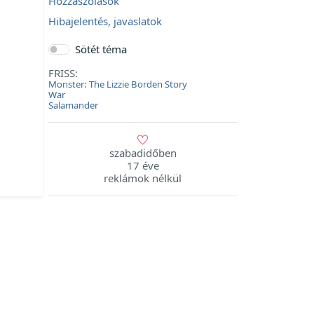
Hozzászólások
Hibajelentés, javaslatok
Sötét téma
FRISS:
Monster: The Lizzie Borden Story
War
Salamander
szabadidőben
17 éve
reklámok nélkül