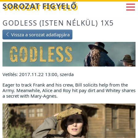
Betöltés...
SOROZAT FIGYELŐ
GODLESS (ISTEN NÉLKÜL) 1X5
Vissza a sorozat adatlapjára
Vetítés: 2017.11.22 13:00, szerda
Eager to track Frank and his crew, Bill solicits help from the
Army. Meanwhile, Alice and Roy hit pay dirt and Whitey shares
a secret with Mary-Agnes.