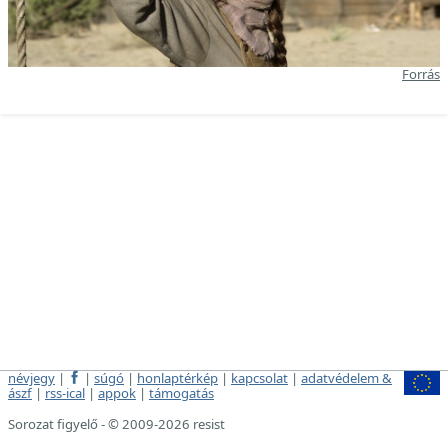
Forrás
névjegy
|
|
súgó
|
honlaptérkép
|
kapcsolat
|
adatvédelem &
ászf
|
rss-ical
|
appok
|
támogatás
Sorozat figyelő - © 2009-2026 resist