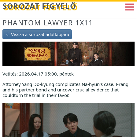
Betöltés...
SOROZAT FIGYELŐ
PHANTOM LAWYER 1X11
Vissza a sorozat adatlapjára
Vetítés: 2026.04.17 05:00, péntek
Attorney Yang Do-kyung complicates Na-hyun's case. I-rang
and his partner bond and uncover crucial evidence that
couldturn the trial in their favor.