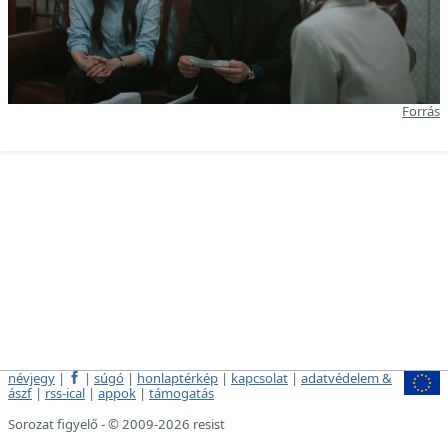
Forrás
névjegy
|
|
súgó
|
honlaptérkép
|
kapcsolat
|
adatvédelem &
ászf
|
rss-ical
|
appok
|
támogatás
Sorozat figyelő - © 2009-2026 resist