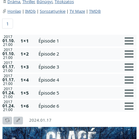
Dráma
,
Thriller
,
Bűnügyi
,
Titokzatos
Honlap
|
IMDb
|
SorozatJunkie
|
TV Maze
|
TMDB
1
2017
1×1
Épisode 1
01.10.
21:00
2017
1×2
Épisode 2
01.10.
21:00
2017
1×3
Épisode 3
01.17.
21:00
2017
1×4
Épisode 4
01.17.
21:00
2017
1×5
Épisode 5
01.24.
21:00
2017
1×6
Épisode 6
01.24.
21:00
2024.01.17