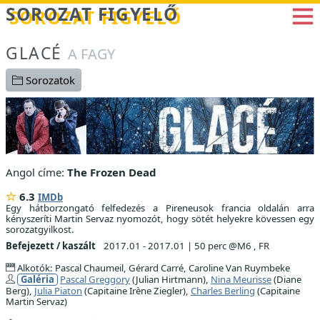
Betöltés...
SOROZAT FIGYELŐ
GLACÉ
A FAGY
Sorozatok
Angol címe:
The Frozen Dead
6.3
IMDb
Egy hátborzongató felfedezés a Pireneusok francia oldalán arra
kényszeríti Martin Servaz nyomozót, hogy sötét helyekre kövessen egy
sorozatgyilkost.
Befejezett / kaszált
2017.01 - 2017.01
|
50 perc @M6 , FR
Alkotók: Pascal Chaumeil, Gérard Carré, Caroline Van Ruymbeke
Galéria
Pascal Greggory
(Julian Hirtmann),
Nina Meurisse
(Diane
Berg),
Julia Piaton
(Capitaine Irène Ziegler),
Charles Berling
(Capitaine
Martin Servaz)