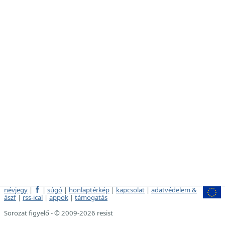
névjegy
|
|
súgó
|
honlaptérkép
|
kapcsolat
|
adatvédelem &
ászf
|
rss-ical
|
appok
|
támogatás
Sorozat figyelő - © 2009-2026 resist