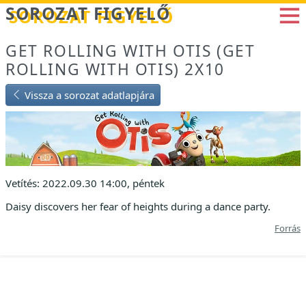
Betöltés...
SOROZAT FIGYELŐ
GET ROLLING WITH OTIS (GET
ROLLING WITH OTIS) 2X10
Vissza a sorozat adatlapjára
Vetítés: 2022.09.30 14:00, péntek
Daisy discovers her fear of heights during a dance party.
Forrás