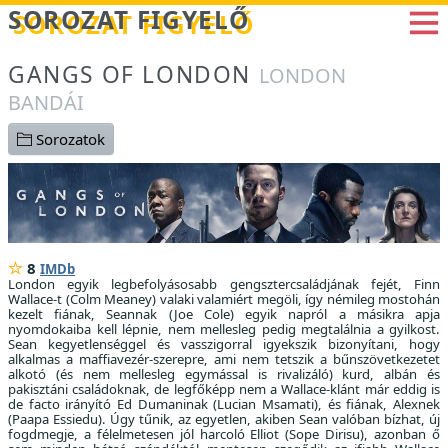
Betöltés...
SOROZAT FIGYELŐ
GANGS OF LONDON
LONDON
BANDÁI
Sorozatok
8
IMDb
London egyik legbefolyásosabb gengsztercsaládjának fejét, Finn
Wallace-t (Colm Meaney) valaki valamiért megöli, így némileg mostohán
kezelt fiának, Seannak (Joe Cole) egyik napról a másikra apja
nyomdokaiba kell lépnie, nem mellesleg pedig megtalálnia a gyilkost.
Sean kegyetlenséggel és vasszigorral igyekszik bizonyítani, hogy
alkalmas a maffiavezér-szerepre, ami nem tetszik a bűnszövetkezetet
alkotó (és nem mellesleg egymással is rivalizáló) kurd, albán és
pakisztáni családoknak, de legfőképp nem a Wallace-klánt már eddig is
de facto irányító Ed Dumaninak (Lucian Msamati), és fiának, Alexnek
(Paapa Essiedu). Úgy tűnik, az egyetlen, akiben Sean valóban bízhat, új
fogdmegje, a félelmetesen jól harcoló Elliot (Sope Dirisu), azonban ő