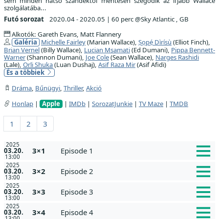
sem minden hátsó szándéktól mentesen szegődik az ifjabb Wallace
szolgálatába...
Futó sorozat
2020.04 - 2020.05
|
60 perc @Sky Atlantic , GB
Alkotók: Gareth Evans, Matt Flannery
Galéria
Michelle Fairley
(Marian Wallace),
Ṣọpẹ́ Dìrísù
(Elliot Finch),
Brian Vernel
(Billy Wallace),
Lucian Msamati
(Ed Dumani),
Pippa Bennett-
Warner
(Shannon Dumani),
Joe Cole
(Sean Wallace),
Narges Rashidi
(Lale),
Orli Shuka
(Luan Dushaj),
Asif Raza Mir
(Asif Afidi)
És a többiek
Dráma
,
Bűnügyi
,
Thriller
,
Akció
Honlap
|
Apple
|
IMDb
|
SorozatJunkie
|
TV Maze
|
TMDB
1
2
3
2025
3×1
Episode 1
03.20.
13:00
2025
3×2
Episode 2
03.20.
13:00
2025
3×3
Episode 3
03.20.
13:00
2025
3×4
Episode 4
03.20.
13:00