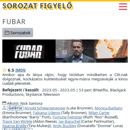
Betöltés...
SOROZAT FIGYELŐ
FUBAR
Sorozatok
6.5
IMDb
Amikor apa és lánya rájön, hogy titokban mindketten a CIA-nak
dolgoznak, kockázatos küldetésüket egyre-másra megzavarják a kínos
családi jelenetek.
Befejezett / kaszált
2023.05 - 2023.05
|
53 perc @Netflix, Blackjack
Productions, Skydance Television
Alkotó: Nick Santora
Galéria
Arnold Schwarzenegger
(Luke Brunner),
Monica Barbaro
(Emma Brunner),
Fabiana Udenio
(Tally Brunner),
Milan Carter
(Bartholomew "Barry" Putt),
Fortune Feimster
(Ruth "Roo" Russell),
Travis Van Winkle
(Aldon Reese),
Jay Baruchel
(Carter Perlmutter),
Aparna Brielle
(Tina Mukerji),
Andy Buckley
(Donatello "Donnie" Luna)