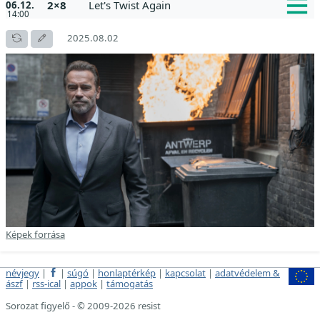
2×8
Let's Twist Again
06.12.
14:00
2025.08.02
Képek forrása
névjegy
|
|
súgó
|
honlaptérkép
|
kapcsolat
|
adatvédelem &
ászf
|
rss-ical
|
appok
|
támogatás
Sorozat figyelő - © 2009-2026 resist