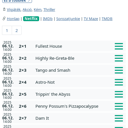
És a többiek
Vígjáték
,
Akció
,
Kém
,
Thriller
Honlap
|
Netflix
|
IMDb
|
SorozatJunkie
|
TV Maze
|
TMDB
1
2
2025
2×1
Fullest House
06.12.
14:00
2025
2×2
Highly Re-Greta-Ble
06.12.
14:00
2025
2×3
Tango and Smash
06.12.
14:00
2025
2×4
Astro-Not
06.12.
14:00
2025
2×5
Trippin' the Abyss
06.12.
14:00
2025
2×6
Penny Possum's Pizzapocalypse
06.12.
14:00
2025
2×7
Dam It
06.12.
14:00
2025