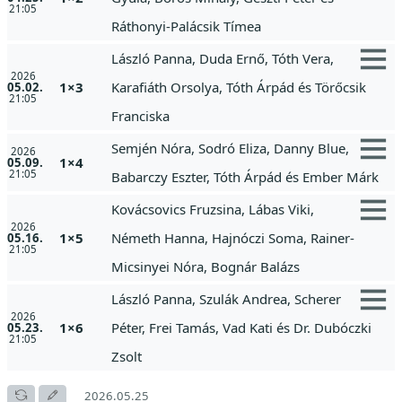
21:05
Ráthonyi-Palácsik Tímea
László Panna, Duda Ernő, Tóth Vera,
2026
1×3
Karafiáth Orsolya, Tóth Árpád és Törőcsik
05.02.
21:05
Franciska
Semjén Nóra, Sodró Eliza, Danny Blue,
2026
1×4
05.09.
21:05
Babarczy Eszter, Tóth Árpád és Ember Márk
Kovácsovics Fruzsina, Lábas Viki,
2026
1×5
Németh Hanna, Hajnóczi Soma, Rainer-
05.16.
21:05
Micsinyei Nóra, Bognár Balázs
László Panna, Szulák Andrea, Scherer
2026
1×6
Péter, Frei Tamás, Vad Kati és Dr. Dubóczki
05.23.
21:05
Zsolt
2026.05.25