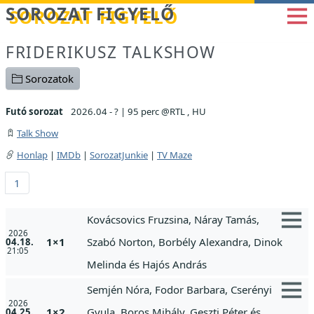
Betöltés...
SOROZAT FIGYELŐ
FRIDERIKUSZ TALKSHOW
Sorozatok
Futó sorozat
2026.04 - ?
|
95 perc @RTL , HU
Talk Show
Honlap
|
IMDb
|
SorozatJunkie
|
TV Maze
1
Kovácsovics Fruzsina, Náray Tamás,
2026
1×1
Szabó Norton, Borbély Alexandra, Dinok
04.18.
21:05
Melinda és Hajós András
Semjén Nóra, Fodor Barbara, Cserényi
2026
1×2
Gyula, Boros Mihály, Geszti Péter és
04.25.