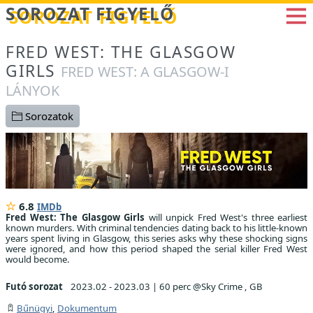
Betöltés...
SOROZAT FIGYELŐ
FRED WEST: THE GLASGOW
GIRLS
FRED WEST: A GLASGOW-I
LÁNYOK
Sorozatok
6.8
IMDb
Fred West: The Glasgow Girls
will unpick Fred West's three earliest
known murders. With criminal tendencies dating back to his little-known
years spent living in Glasgow, this series asks why these shocking signs
were ignored, and how this period shaped the serial killer Fred West
would become.
Futó sorozat
2023.02 - 2023.03
|
60 perc @Sky Crime , GB
Bűnügyi
,
Dokumentum