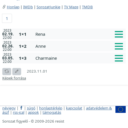
Honlap
|
IMDb
|
SorozatJunkie
|
TV Maze
|
TMDB
1
2023
1×1
Rena
02.19.
22:00
2023
1×2
Anne
02.26.
22:00
2023
1×3
Charmaine
03.05.
22:00
2023.11.01
Képek forrása
névjegy
|
|
súgó
|
honlaptérkép
|
kapcsolat
|
adatvédelem &
ászf
|
rss-ical
|
appok
|
támogatás
Sorozat figyelő - © 2009-2026 resist