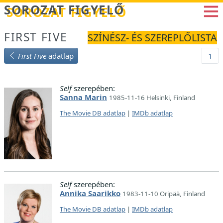
Betöltés...
SOROZAT FIGYELŐ
FIRST FIVE
SZÍNÉSZ- ÉS SZEREPLŐLISTA
First Five
adatlap
1
Self
szerepében:
Sanna Marin
1985-11-16 Helsinki, Finland
The Movie DB adatlap
|
IMDb adatlap
Self
szerepében:
Annika Saarikko
1983-11-10 Oripää, Finland
The Movie DB adatlap
|
IMDb adatlap