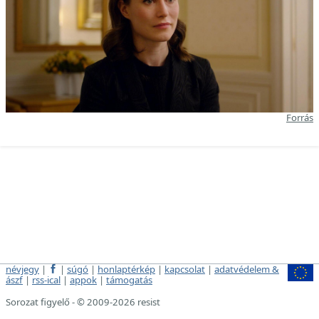
Forrás
névjegy
|
|
súgó
|
honlaptérkép
|
kapcsolat
|
adatvédelem &
ászf
|
rss-ical
|
appok
|
támogatás
Sorozat figyelő - © 2009-2026 resist