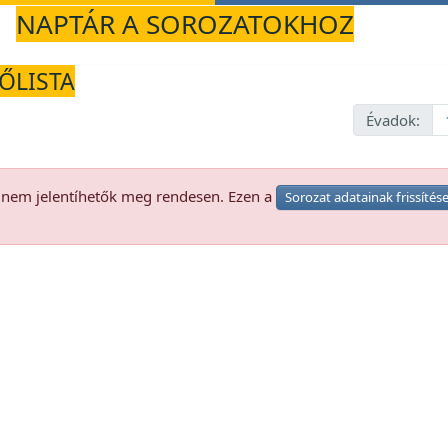
NAPTÁR A SOROZATOKHOZ
LŐLISTA
Évadok:
k nem jelentíhetők meg rendesen. Ezen a
Sorozat adatainak frissítés