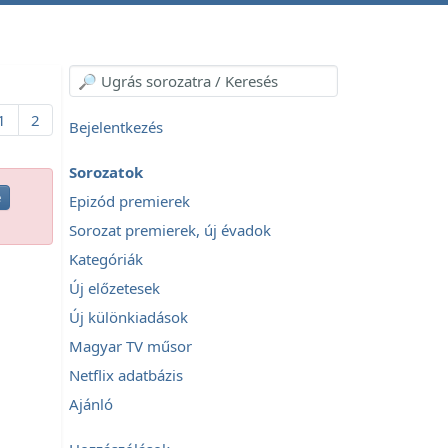
1
2
Bejelentkezés
Sorozatok
e
Epizód premierek
Sorozat premierek, új évadok
Kategóriák
Új előzetesek
Új különkiadások
Magyar TV műsor
Netflix adatbázis
Ajánló