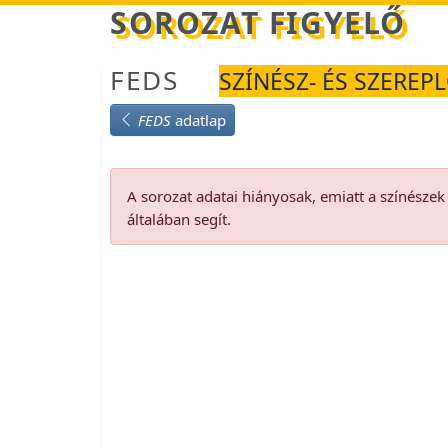
Betöltés...
SOROZAT FIGYELŐ
FEDS
SZÍNÉSZ- ÉS SZEREP
FEDS
adatlap
A sorozat adatai hiányosak, emiatt a színésze
általában segít.