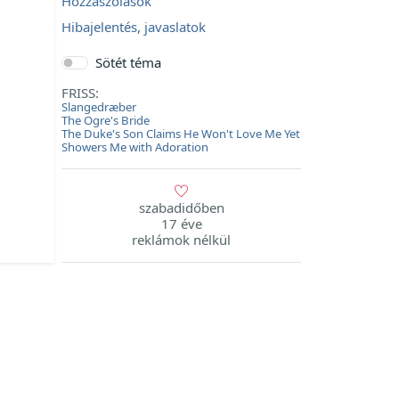
Hozzászólások
Hibajelentés, javaslatok
Sötét téma
FRISS:
Slangedræber
The Ogre's Bride
The Duke's Son Claims He Won't Love Me Yet
Showers Me with Adoration
szabadidőben
17 éve
reklámok nélkül