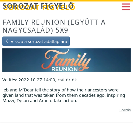
Betöltés...
SOROZAT FIGYELŐ
FAMILY REUNION (EGYÜTT A
NAGYCSALÁD) 5X9
Vissza a sorozat adatlapjára
Vetítés: 2022.10.27 14:00, csütörtök
Jeb and M'Dear tell the story of how their ancestors were
given land that was taken from them decades ago, inspiring
Mazzi, Tyson and Ami to take action.
Forrás