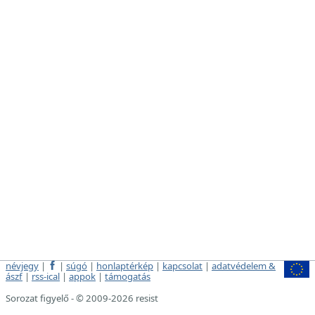
névjegy
|
|
súgó
|
honlaptérkép
|
kapcsolat
|
adatvédelem &
ászf
|
rss-ical
|
appok
|
támogatás
Sorozat figyelő - © 2009-2026 resist