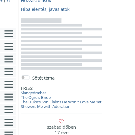
Hozzászólások
Hibajelentés, javaslatok
Sötét téma
FRISS:
Slangedræber
The Ogre's Bride
The Duke's Son Claims He Won't Love Me Yet
Showers Me with Adoration
szabadidőben
17 éve