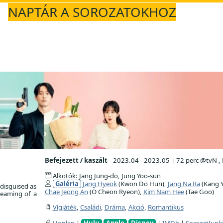
NAPTÁR A SOROZATOKHOZ
Befejezett / kaszált
2023.04 - 2023.05
|
72 perc @tvN ,
Alkotók: Jang Jung-do, Jung Yoo-sun
Galéria
Jang Hyeok
(Kwon Do Hun),
Jang Na Ra
(Kang Y
disguised as
Chae Jeong An
(O Cheon Ryeon),
Kim Nam Hee
(Tae Goo)
reaming of a
Vígjáték
,
Családi
,
Dráma
,
Akció
,
Romantikus
Honlap
|
Hulu
Apple
Disney
|
IMDb
|
SorozatJunk