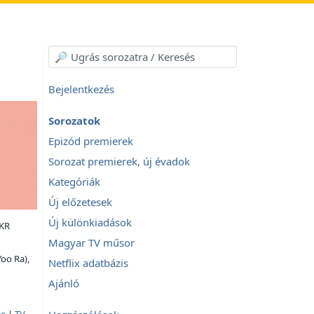
Bejelentkezés
Sorozatok
Epizód premierek
Sorozat premierek, új évadok
Kategóriák
Új előzetesek
Új különkiadások
 KR
Magyar TV műsor
oo Ra),
Netflix adatbázis
Ajánló
ie
|
TV