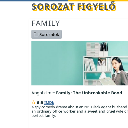
Betöltés...
SOROZAT FIGYELŐ
FAMILY
Sorozatok
Angol címe:
Family: The Unbreakable Bond
6.6
IMDb
A spy comedy drama about an NIS Black agent husband 
an ordinary office worker and a sweet and cruel wife d
perfect family.