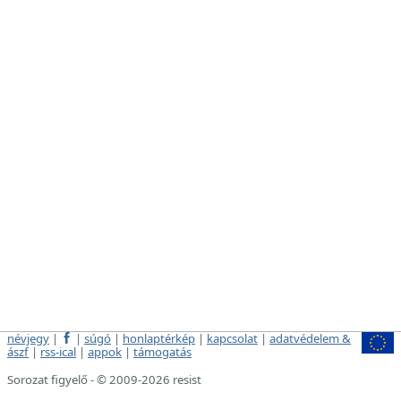
névjegy
|
|
súgó
|
honlaptérkép
|
kapcsolat
|
adatvédelem &
ászf
|
rss-ical
|
appok
|
támogatás
Sorozat figyelő - © 2009-2026 resist