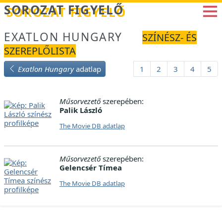
Betöltés...
SOROZAT FIGYELŐ
EXATLON HUNGARY
SZÍNÉSZ- ÉS
SZEREPLŐLISTA
Exatlon Hungary
adatlap
1
2
3
4
5
Műsorvezető
szerepében:
Palik László
The Movie DB adatlap
Műsorvezető
szerepében:
Gelencsér Tímea
The Movie DB adatlap