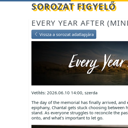
Betöltés...
SOROZAT FIGYELŐ
EVERY YEAR AFTER (MIN
Vissza a sorozat adatlapjára
Vetítés: 2026.06.10 14:00, szerda
The day of the memorial has finally arrived, and
epiphany, Chantal gets stuck choosing between 
stand. As everyone struggles to reconcile the pa
onto, and what's important to let go.