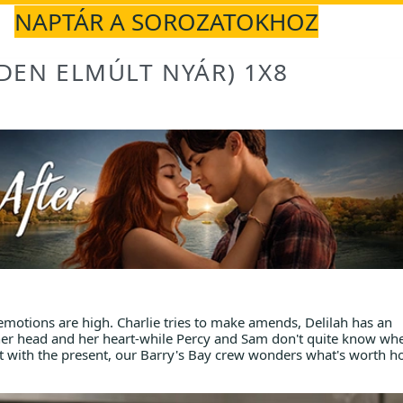
NAPTÁR A SOROZATOKHOZ
DEN ELMÚLT NYÁR) 1X8
 emotions are high. Charlie tries to make amends, Delilah has an
her head and her heart-while Percy and Sam don't quite know wh
st with the present, our Barry's Bay crew wonders what's worth h