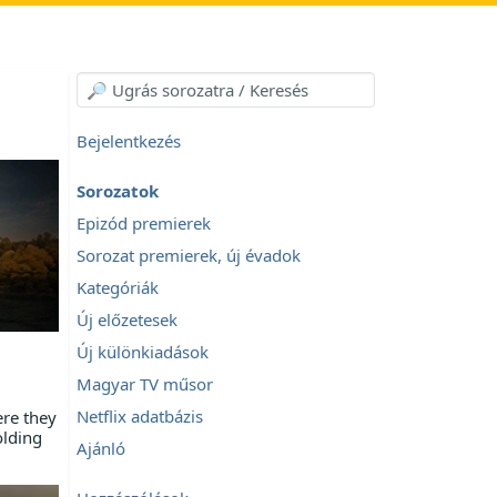
Bejelentkezés
Sorozatok
Epizód premierek
Sorozat premierek, új évadok
Kategóriák
Új előzetesek
Új különkiadások
Magyar TV műsor
Netflix adatbázis
ere they
olding
Ajánló