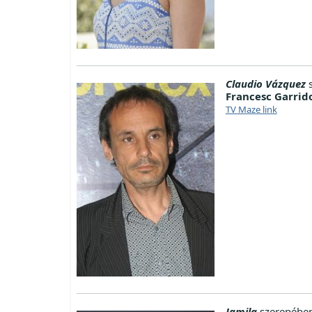
Claudio Vázquez
s
Francesc Garrid
TV Maze link
Jamila
szerepében