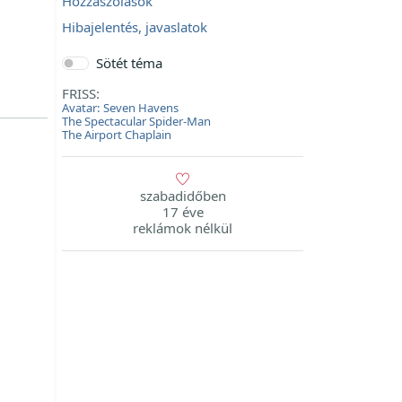
Hozzászólások
Hibajelentés, javaslatok
Sötét téma
FRISS:
Avatar: Seven Havens
The Spectacular Spider-Man
The Airport Chaplain
szabadidőben
17 éve
reklámok nélkül