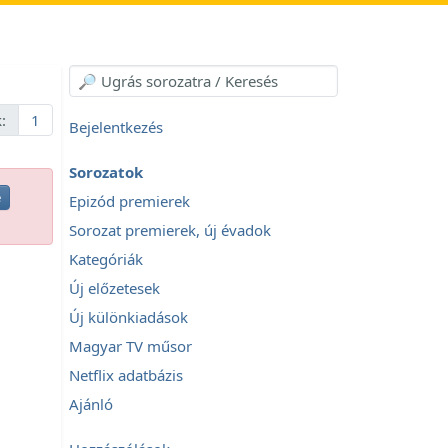
:
1
Bejelentkezés
Sorozatok
e
Epizód premierek
Sorozat premierek, új évadok
Kategóriák
Új előzetesek
Új különkiadások
Magyar TV műsor
Netflix adatbázis
Ajánló