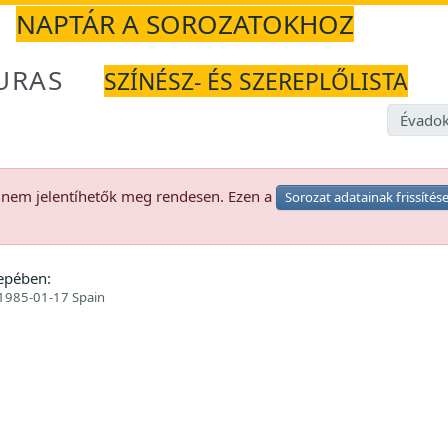
NAPTÁR A SOROZATOKHOZ
URAS
SZÍNÉSZ- ÉS SZEREPLŐLISTA
Évadok
k nem jelentíhetők meg rendesen. Ezen a
Sorozat adatainak frissítés
epében:
1985-01-17 Spain