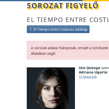
Betöltés...
SOROZAT FIGYELŐ
EL TIEMPO ENTRE COST
El Tiempo Entre Costuras
adatlap
A sorozat adatai hiányosak, emiatt a színésze
általában segít.
Sira Quiroga
szer
Adriana Ugarte
TV Maze link