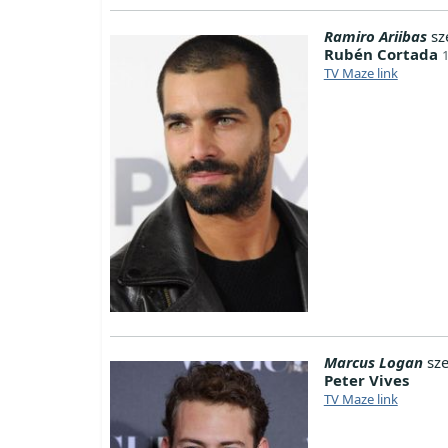
Ramiro Ariibas
sz
Rubén Cortada
TV Maze link
Marcus Logan
sze
Peter Vives
TV Maze link