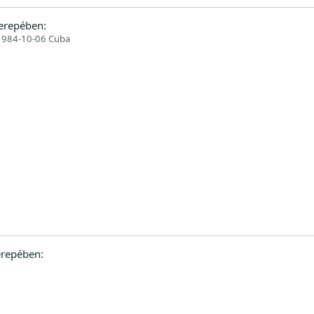
erepében:
1984-10-06 Cuba
repében: