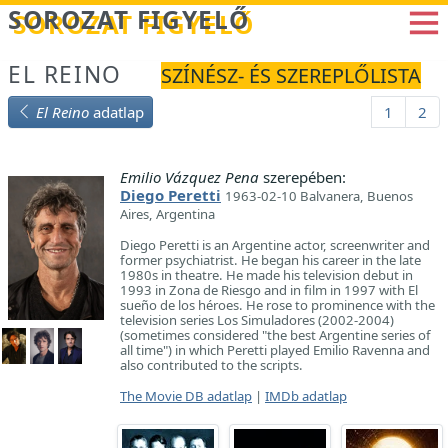
Betöltés...
SOROZAT FIGYELŐ
EL REINO
SZÍNÉSZ- ÉS SZEREPLŐLISTA
El Reino
adatlap
1
2
Emilio Vázquez Pena
szerepében:
Diego Peretti
1963-02-10 Balvanera, Buenos
Aires, Argentina
Diego Peretti is an Argentine actor, screenwriter and
former psychiatrist. He began his career in the late
1980s in theatre. He made his television debut in
1993 in Zona de Riesgo and in film in 1997 with El
sueño de los héroes. He rose to prominence with the
television series Los Simuladores (2002-2004)
(sometimes considered "the best Argentine series of
all time") in which Peretti played Emilio Ravenna and
also contributed to the scripts.
The Movie DB adatlap
|
IMDb adatlap