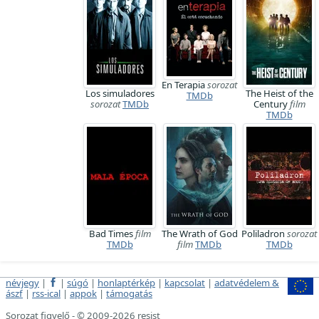
En Terapia
sorozat
Los simuladores
The Heist of the
TMDb
sorozat
TMDb
Century
film
TMDb
Bad Times
film
The Wrath of God
Poliladron
sorozat
TMDb
film
TMDb
TMDb
névjegy
|
|
súgó
|
honlaptérkép
|
kapcsolat
|
adatvédelem &
ászf
|
rss-ical
|
appok
|
támogatás
Sorozat figyelő - © 2009-2026 resist