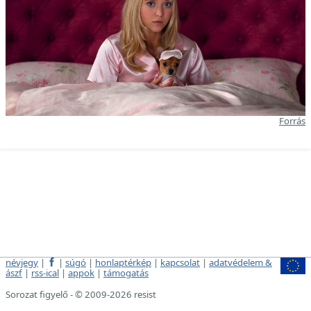
Forrás
névjegy
|
|
súgó
|
honlaptérkép
|
kapcsolat
|
adatvédelem &
ászf
|
rss-ical
|
appok
|
támogatás
Sorozat figyelő - © 2009-2026 resist