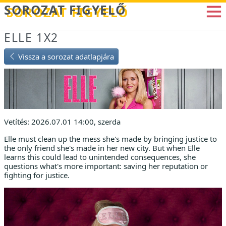
Betöltés...
SOROZAT FIGYELŐ
ELLE 1X2
Vissza a sorozat adatlapjára
Vetítés: 2026.07.01 14:00, szerda
Elle must clean up the mess she's made by bringing justice to
the only friend she's made in her new city. But when Elle
learns this could lead to unintended consequences, she
questions what's more important: saving her reputation or
fighting for justice.