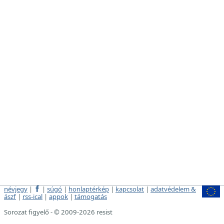
névjegy
|
|
súgó
|
honlaptérkép
|
kapcsolat
|
adatvédelem &
ászf
|
rss-ical
|
appok
|
támogatás
Sorozat figyelő - © 2009-2026 resist