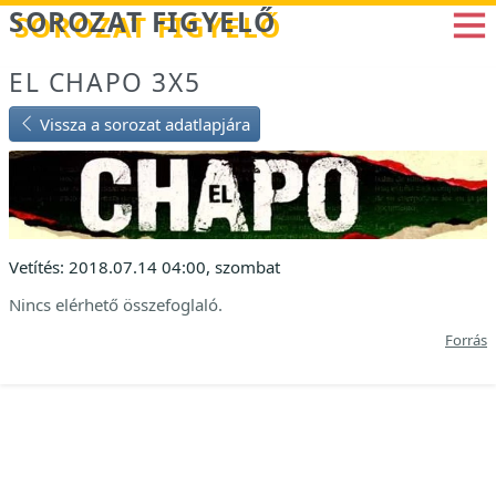
Betöltés...
SOROZAT FIGYELŐ
EL CHAPO 3X5
Vissza a sorozat adatlapjára
Vetítés: 2018.07.14 04:00, szombat
Nincs elérhető összefoglaló.
Forrás