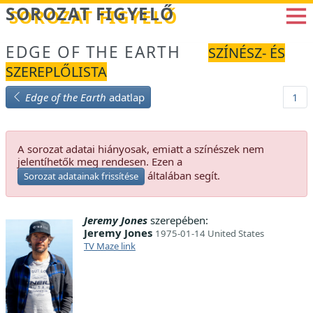
Betöltés...
SOROZAT FIGYELŐ
EDGE OF THE EARTH
SZÍNÉSZ- ÉS
SZEREPLŐLISTA
Edge of the Earth
adatlap
1
A sorozat adatai hiányosak, emiatt a színészek nem
jelentíhetők meg rendesen. Ezen a
általában segít.
Sorozat adatainak frissítése
Jeremy Jones
szerepében:
Jeremy Jones
1975-01-14 United States
TV Maze link