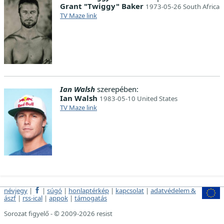
Grant "Twiggy" Baker
1973-05-26 South Africa
TV Maze link
Ian Walsh
szerepében:
Ian Walsh
1983-05-10 United States
TV Maze link
névjegy
|
|
súgó
|
honlaptérkép
|
kapcsolat
|
adatvédelem &
ászf
|
rss-ical
|
appok
|
támogatás
Sorozat figyelő - © 2009-2026 resist