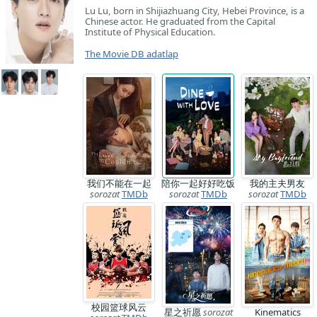
Lu Lu, born in Shijiazhuang City, Hebei Province, is a
Chinese actor. He graduated from the Capital
Institute of Physical Education.
The Movie DB adatlap
我们不能在一起
陪你一起好好吃饭
我的主夫男友
sorozat
TMDb
sorozat
TMDb
sorozat
TMDb
校园篮球风云
星之祈愿
sorozat
Kinematics