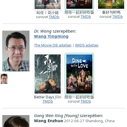
陪你一起好好吃饭
秦好与时鸣
站住！花小姐
sorozat
TMDb
sorozat
TMDb
sorozat
TMDb
Dr. Wang
szerepében:
Wang Yingming
The Movie DB adatlap
|
IMDb adatlap
Better Days
film
陪你一起好好吃饭
TMDb
sorozat
TMDb
Gong Wen Xing [Young]
szerepében:
Wang Enzhuo
2012-06-27 Shandong, China