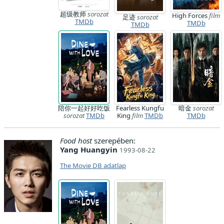
超级教师
sorozat
High Forces
film
足迹
sorozat
TMDb
TMDb
TMDb
陪你一起好好吃饭
Fearless Kungfu
暗金
sorozat
sorozat
TMDb
King
film
TMDb
TMDb
Food host
szerepében:
Yang Huangyin
1993-08-22
The Movie DB adatlap