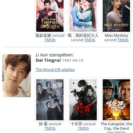
狐妖皇嫂
sorozat
哦，我的宠妃大人
Miss Mystery
TMDb
sorozat
TMDb
sorozat
TMDb
Li Xun
szerepében:
Dai Tingrui
1991-06-19
The Movie DB adatlap
拆·案
sorozat
十宗罪
sorozat
The Gangster, the
TMDb
TMDb
Cop, the Devil
film
TMDb