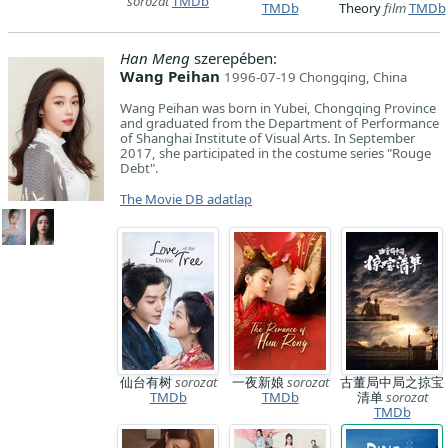
sorozat
TMDb
TMDb
Theory
film
TMDb
Han Meng
szerepében:
Wang Peihan
1996-07-19 Chongqing, China
Wang Peihan was born in Yubei, Chongqing Province
and graduated from the Department of Performance
of Shanghai Institute of Visual Arts. In September
2017, she participated in the costume series "Rouge
Debt".
The Movie DB adatlap
仙台有树
sorozat
一夜新娘
sorozat
古董局中局之掠宝
TMDb
TMDb
清单
sorozat
TMDb