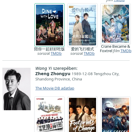
Crane Became &
陪你一起好好吃饭
爱的飞行模式
Foxtrel
film
TMDb
sorozat
TMDb
sorozat
TMDb
Wang Yi
szerepében:
Zheng Zhongyu
1989-12-08 Tengzhou City,
Shandong Province, China
The Movie DB adatlap