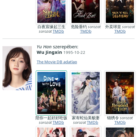
白夜宸缘起三生
危险垂钓
sorozat
外卖球皇
sorozat
sorozat
TMDb
TMDb
TMDb
Yu Han
szerepében:
Wu Jingxin
1995-10-22
The Movie DB adatlap
陪你一起好好吃饭
家有蛇仙美貌妻
锦绣令
sorozat
sorozat
TMDb
sorozat
TMDb
TMDb