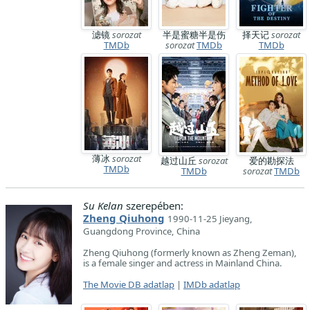
滤镜
sorozat
半是蜜糖半是伤
择天记
sorozat
TMDb
sorozat
TMDb
TMDb
薄冰
sorozat
越过山丘
sorozat
爱的勘探法
TMDb
TMDb
sorozat
TMDb
Su Kelan
szerepében:
Zheng Qiuhong
1990-11-25 Jieyang,
Guangdong Province, China
Zheng Qiuhong (formerly known as Zheng Zeman),
is a female singer and actress in Mainland China.
The Movie DB adatlap
|
IMDb adatlap