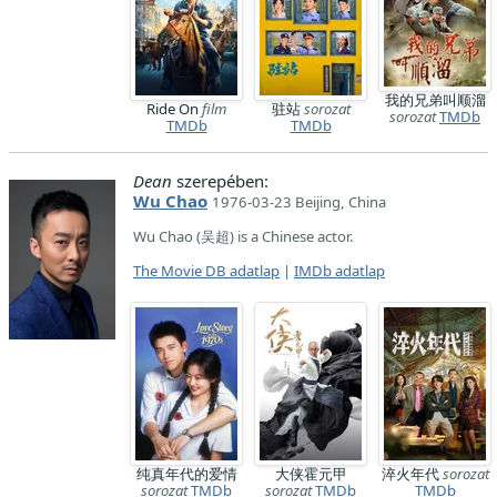
我的兄弟叫顺溜
Ride On
film
驻站
sorozat
sorozat
TMDb
TMDb
TMDb
Dean
szerepében:
Wu Chao
1976-03-23 Beijing, China
Wu Chao (吴超) is a Chinese actor.
The Movie DB adatlap
|
IMDb adatlap
纯真年代的爱情
大侠霍元甲
淬火年代
sorozat
sorozat
TMDb
sorozat
TMDb
TMDb