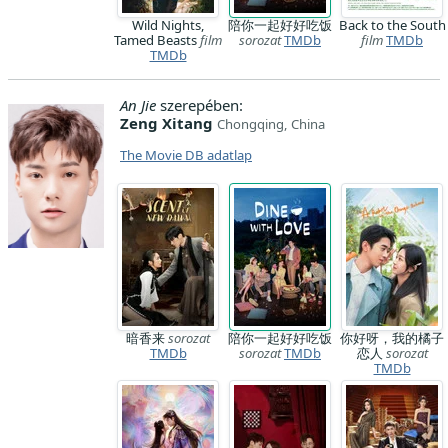
Wild Nights,
陪你一起好好吃饭
Back to the South
Tamed Beasts
film
sorozat
TMDb
film
TMDb
TMDb
An Jie
szerepében:
Zeng Xitang
Chongqing, China
The Movie DB adatlap
暗香来
sorozat
陪你一起好好吃饭
你好呀，我的橘子
TMDb
sorozat
TMDb
恋人
sorozat
TMDb