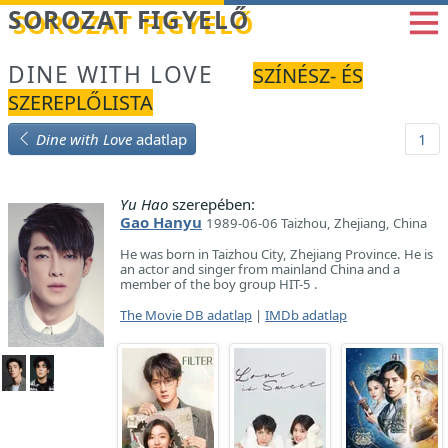
Betöltés...
SOROZAT FIGYELŐ
DINE WITH LOVE
SZÍNÉSZ- ÉS
SZEREPLŐLISTA
Dine with Love
adatlap
1
Yu Hao
szerepében:
Gao Hanyu
1989-06-06 Taizhou, Zhejiang, China
He was born in Taizhou City, Zhejiang Province. He is
an actor and singer from mainland China and a
member of the boy group HIT-5 .
The Movie DB adatlap
|
IMDb adatlap