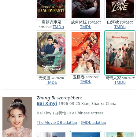
唐朝诡事录
成何体统
sorozat
山河枕
sorozat
sorozat
TMDb
TMDb
TMDb
玉楼春
sorozat
无忧渡
sorozat
蜀锦人家
sorozat
TMDb
TMDb
TMDb
Zhang Bi
szerepében:
Bai Xinyi
1996-03-25 Xian, Shanxi, China
Bai Xinyi (白昕怡) is a Chinese actress.
The Movie DB adatlap
|
IMDb adatlap