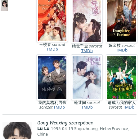
玉楼春
sorozat
嫁金枝
sorozat
绝世千金
sorozat
TMDb
TMDb
TMDb
我的莫格利男孩
蓬莱间
sorozat
请成为我的家人
sorozat
TMDb
TMDb
sorozat
TMDb
Gong Wenxing
szerepében:
Lu Lu
1995-04-19 Shijiazhuang, Hebei Province,
China