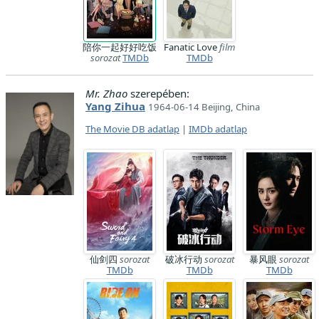
陪你一起好好吃饭
Fanatic Love
film
sorozat
TMDb
TMDb
Mr. Zhao
szerepében:
Yang Zihua
1964-06-14 Beijing, China
The Movie DB adatlap
|
IMDb adatlap
仙剑四
sorozat
破冰行动
sorozat
暴风眼
sorozat
TMDb
TMDb
TMDb