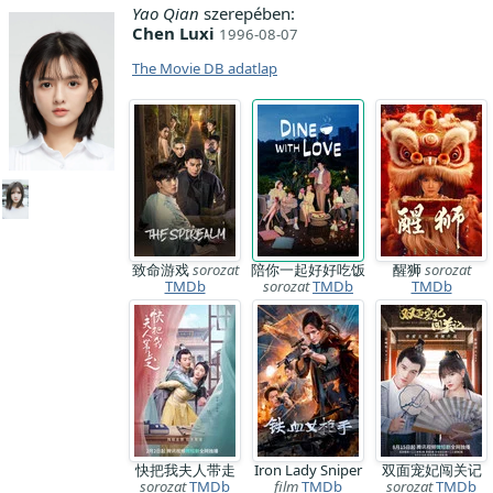
Yao Qian
szerepében:
Chen Luxi
1996-08-07
The Movie DB adatlap
致命游戏
sorozat
陪你一起好好吃饭
醒狮
sorozat
TMDb
sorozat
TMDb
TMDb
快把我夫人带走
Iron Lady Sniper
双面宠妃闯关记
sorozat
TMDb
film
TMDb
sorozat
TMDb