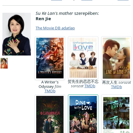
Su Ke Lan's mother
szerepében:
Ren Jie
The Movie DB adatlap
贺先生的恋恋不忘
A Writer's
再次人生
sorozat
sorozat
TMDb
Odyssey
film
TMDb
TMDb