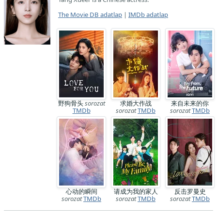
The Movie DB adatlap
|
IMDb adatlap
野狗骨头
sorozat
求婚大作战
来自未来的你
TMDb
sorozat
TMDb
sorozat
TMDb
心动的瞬间
请成为我的家人
反击罗曼史
sorozat
TMDb
sorozat
TMDb
sorozat
TMDb