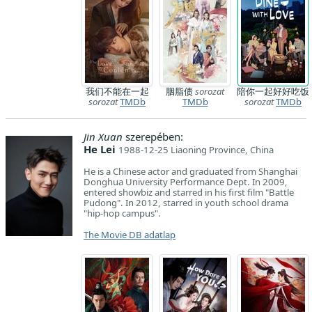
我们不能在一起
胭脂债
sorozat
陪你一起好好吃饭
sorozat
TMDb
TMDb
sorozat
TMDb
Jin Xuan
szerepében:
He Lei
1988-12-25 Liaoning Province, China
He is a Chinese actor and graduated from Shanghai
Donghua University Performance Dept. In 2009,
entered showbiz and starred in his first film "Battle
Pudong". In 2012, starred in youth school drama
"hip-hop campus".
The Movie DB adatlap