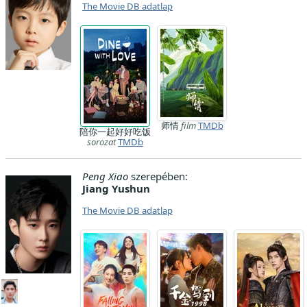
The Movie DB adatlap
师情
film
TMDb
陪你一起好好吃饭
sorozat
TMDb
Peng Xiao
szerepében:
Jiang Yushun
The Movie DB adatlap