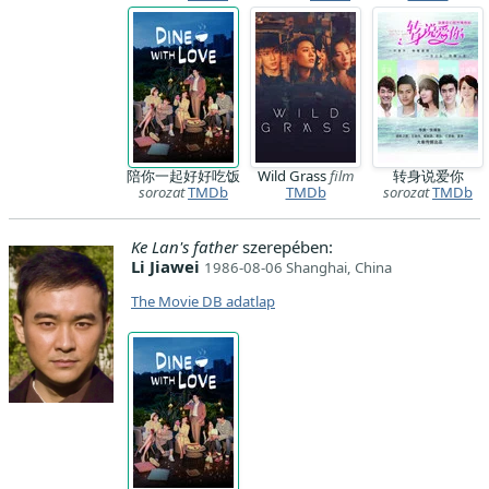
陪你一起好好吃饭
Wild Grass
film
转身说爱你
sorozat
TMDb
TMDb
sorozat
TMDb
Ke Lan's father
szerepében:
Li Jiawei
1986-08-06 Shanghai, China
The Movie DB adatlap