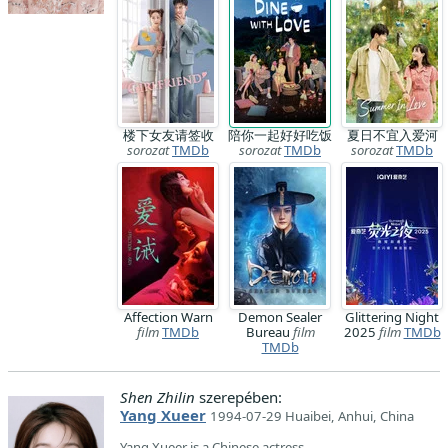
楼下女友请签收
陪你一起好好吃饭
夏日不宜入爱河
sorozat
TMDb
sorozat
TMDb
sorozat
TMDb
Affection Warn
Demon Sealer
Glittering Night
film
TMDb
Bureau
film
2025
film
TMDb
TMDb
Shen Zhilin
szerepében:
Yang Xueer
1994-07-29 Huaibei, Anhui, China
Yang Xueer is a Chinese actress.