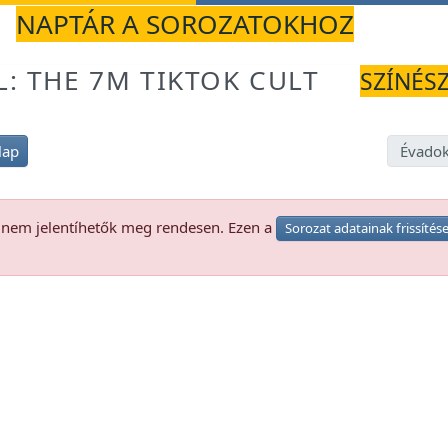
NAPTÁR A SOROZATOKHOZ
: THE 7M TIKTOK CULT
SZÍNÉSZ
lap
Évadok
k nem jelentíhetők meg rendesen. Ezen a
Sorozat adatainak frissítés