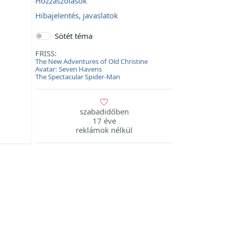
Hozzászólások
Hibajelentés, javaslatok
Sötét téma
FRISS:
The New Adventures of Old Christine
Avatar: Seven Havens
The Spectacular Spider-Man
szabadidőben
17 éve
reklámok nélkül