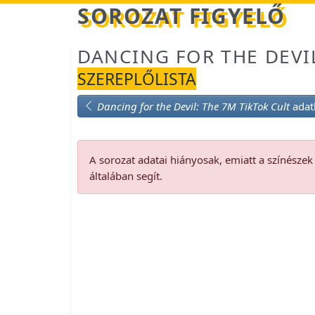
Betöltés...
SOROZAT FIGYELŐ
DANCING FOR THE DEVIL
SZEREPLŐLISTA
Dancing for the Devil: The 7M TikTok Cult
adat
A sorozat adatai hiányosak, emiatt a színésze
általában segít.