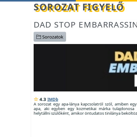
Betöltés...
SOROZAT FIGYELŐ
DAD STOP EMBARRASSI
Sorozatok
4.3
IMDb
A sorozat egy apa-lánya kapcsolatról szól, amiben egy
apa, aki egyben egy kozmetikai márka tulajdonosa i
helytállni szülőként, amikor öntudatos tinilánya beköltöz