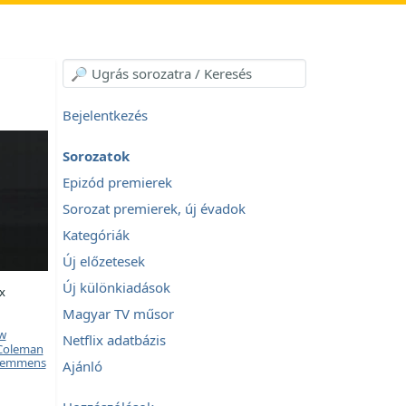
Bejelentkezés
Sorozatok
Epizód premierek
Sorozat premierek, új évadok
Kategóriák
Új előzetesek
Új különkiadások
x
Magyar TV műsor
w
Netflix adatbázis
Coleman
Hemmens
Ajánló