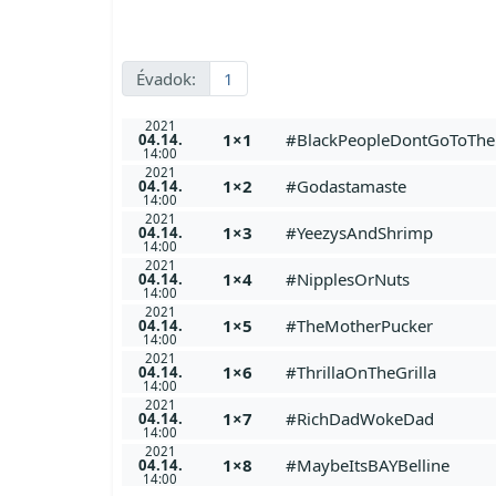
Évadok:
1
2021
1×1
#BlackPeopleDontGoToThe
04.14.
14:00
2021
1×2
#Godastamaste
04.14.
14:00
2021
1×3
#YeezysAndShrimp
04.14.
14:00
2021
1×4
#NipplesOrNuts
04.14.
14:00
2021
1×5
#TheMotherPucker
04.14.
14:00
2021
1×6
#ThrillaOnTheGrilla
04.14.
14:00
2021
1×7
#RichDadWokeDad
04.14.
14:00
2021
1×8
#MaybeItsBAYBelline
04.14.
14:00