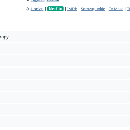
Honlap
|
Netflix
|
IMDb
|
SorozatJunkie
|
TV Maze
|
T
rapy