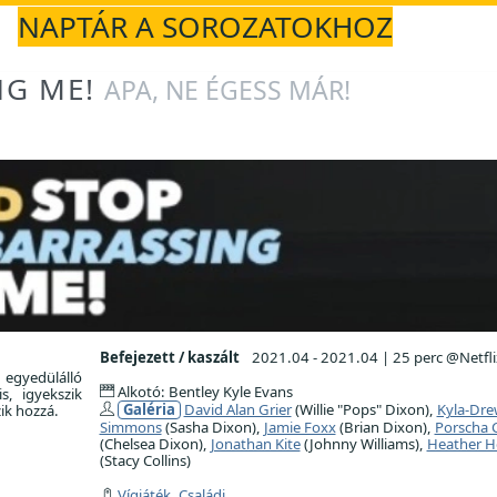
NAPTÁR A SOROZATOKHOZ
NG ME!
APA, NE ÉGESS MÁR!
Befejezett / kaszált
2021.04 - 2021.04
|
25 perc @Netfli
 egyedülálló
Alkotó: Bentley Kyle Evans
s, igyekszik
Galéria
David Alan Grier
(Willie "Pops" Dixon),
Kyla-Dre
ik hozzá.
Simmons
(Sasha Dixon),
Jamie Foxx
(Brian Dixon),
Porscha 
(Chelsea Dixon),
Jonathan Kite
(Johnny Williams),
Heather 
(Stacy Collins)
Vígjáték
,
Családi