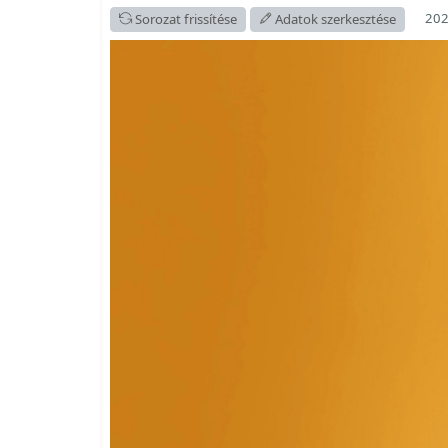
202
Sorozat frissítése
Adatok szerkesztése