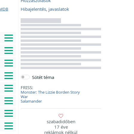
Hozzászólások
Hibajelentés, javaslatok
MDB
Sötét téma
FRISS:
Monster: The Lizzie Borden Story
War
Salamander
szabadidőben
17 éve
reklámok nélkül