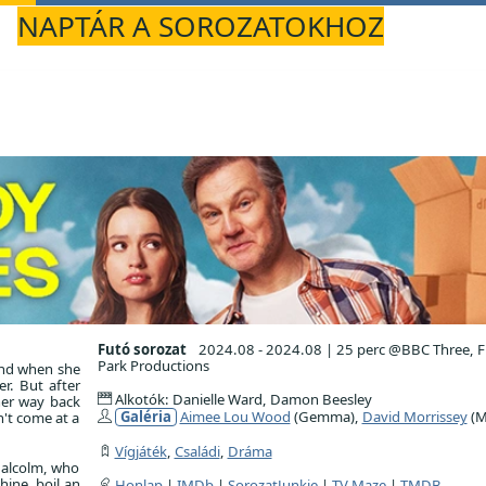
NAPTÁR A SOROZATOKHOZ
Futó sorozat
2024.08 - 2024.08
|
25 perc @BBC Three, 
Park Productions
end when she
r. But after
Alkotók: Danielle Ward, Damon Beesley
her way back
Galéria
Aimee Lou Wood
(Gemma),
David Morrissey
(M
n't come at a
Vígjáték
,
Családi
,
Dráma
Malcolm, who
hine, boil an
Honlap
|
IMDb
|
SorozatJunkie
|
TV Maze
|
TMDB