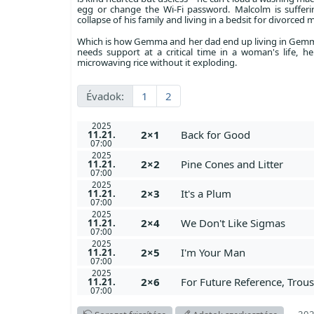
egg or change the Wi-Fi password. Malcolm is suffer
collapse of his family and living in a bedsit for divorced 
Which is how Gemma and her dad end up living in Gemma
needs support at a critical time in a woman's life, h
microwaving rice without it exploding.
Évadok:
1
2
2025
2×1
Back for Good
11.21.
07:00
2025
2×2
Pine Cones and Litter
11.21.
07:00
2025
2×3
It's a Plum
11.21.
07:00
2025
2×4
We Don't Like Sigmas
11.21.
07:00
2025
2×5
I'm Your Man
11.21.
07:00
2025
2×6
For Future Reference, Trou
11.21.
07:00