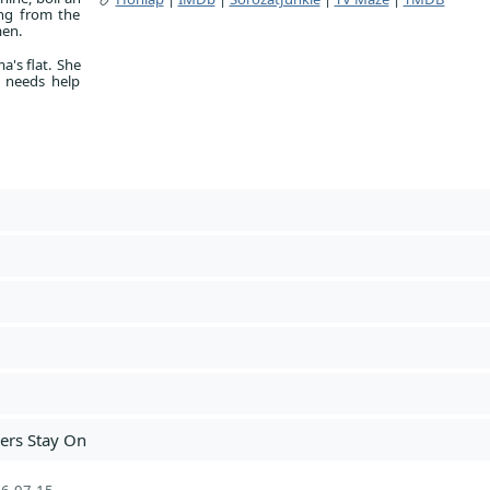
ing from the
men.
's flat. She
e needs help
sers Stay On