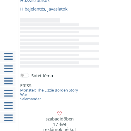
Hozzászólások
Hibajelentés, javaslatok
Sötét téma
FRISS:
Monster: The Lizzie Borden Story
War
Salamander
szabadidőben
17 éve
reklámok nélkül