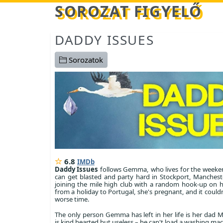
Betöltés...
SOROZAT FIGYELŐ
DADDY ISSUES
Sorozatok
6.8
IMDb
Daddy Issues
follows Gemma, who lives for the week
can get blasted and party hard in Stockport, Mancheste
joining the mile high club with a random hook-up on 
from a holiday to Portugal, she's pregnant, and it could
worse time.
The only person Gemma has left in her life is her dad 
is kind hearted but useless – he can't load a washing mac