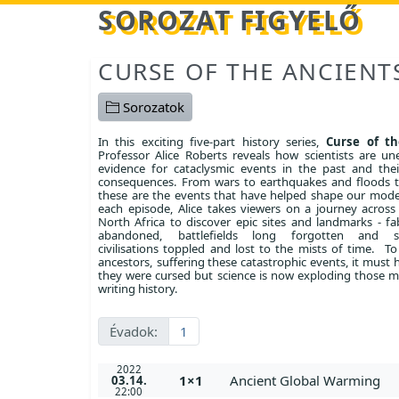
Betöltés...
SOROZAT FIGYELŐ
CURSE OF THE ANCIENT
Sorozatok
In this exciting five-part history series,
Curse of th
Professor Alice Roberts reveals how scientists are un
evidence for cataclysmic events in the past and thei
consequences. From wars to earthquakes and floods 
these are the events that have helped shape our mode
each episode, Alice takes viewers on a journey acros
North Africa to discover epic sites and landmarks - fab
abandoned, battlefields long forgotten and so
civilisations toppled and lost to the mists of time. To
ancestors, suffering these catastrophic events, it must
they were cursed but science is now exploding those m
writing history.
Évadok:
1
2022
1×1
Ancient Global Warming
03.14.
22:00