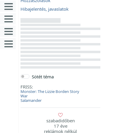
Hozzászólások
Hibajelentés, javaslatok
Sötét téma
FRISS:
Monster: The Lizzie Borden Story
War
Salamander
szabadidőben
17 éve
reklámok nélkül