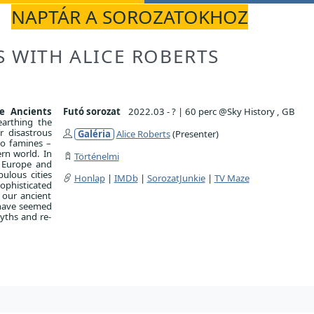
NAPTÁR A SOROZATOKHOZ
S WITH ALICE ROBERTS
e Ancients
Futó sorozat
2022.03 - ?
|
60 perc @Sky History , GB
earthing the
r disastrous
Galéria
Alice Roberts
(Presenter)
to famines –
rn world. In
Történelmi
s Europe and
ulous cities
Honlap
|
IMDb
|
SorozatJunkie
|
TV Maze
phisticated
 our ancient
 have seemed
yths and re-