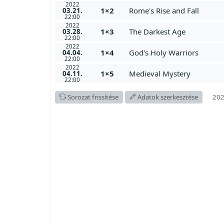
2022
1×2
Rome's Rise and Fall
03.21.
22:00
2022
1×3
The Darkest Age
03.28.
22:00
2022
1×4
God's Holy Warriors
04.04.
22:00
2022
1×5
Medieval Mystery
04.11.
22:00
202
Sorozat frissítése
Adatok szerkesztése