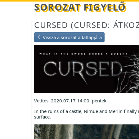
Betöltés...
SOROZAT FIGYELŐ
CURSED (CURSED: ÁTKO
Vissza a sorozat adatlapjára
Vetítés: 2020.07.17 14:00, péntek
In the ruins of a castle, Nimue and Merlin finall
surface.