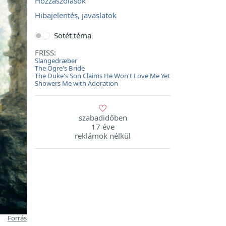
Hozzászólások
Hibajelentés, javaslatok
Sötét téma
FRISS:
Slangedræber
The Ogre's Bride
The Duke's Son Claims He Won't Love Me Yet
Showers Me with Adoration
szabadidőben
17 éve
reklámok nélkül
Forrás